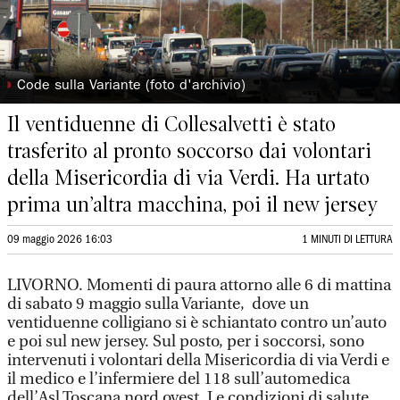
◗
Code sulla Variante (foto d'archivio)
Il ventiduenne di Collesalvetti è stato
trasferito al pronto soccorso dai volontari
della Misericordia di via Verdi. Ha urtato
prima un’altra macchina, poi il new jersey
09 maggio 2026 16:03
1 MINUTI DI LETTURA
LIVORNO. Momenti di paura attorno alle 6 di mattina
di sabato 9 maggio sulla Variante, dove un
ventiduenne colligiano si è schiantato contro un’auto
e poi sul new jersey. Sul posto, per i soccorsi, sono
intervenuti i volontari della Misericordia di via Verdi e
il medico e l’infermiere del 118 sull’automedica
dell’Asl Toscana nord ovest. Le condizioni di salute