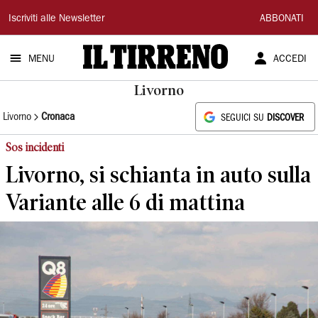
Il
Iscriviti alle Newsletter
ABBONATI
Tirreno
MENU
ACCEDI
Livorno
Livorno
Cronaca
SEGUICI SU
DISCOVER
Sos incidenti
Livorno, si schianta in auto sulla
Variante alle 6 di mattina