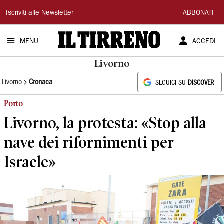
Il
Iscriviti alle Newsletter
ABBONATI
Tirreno
MENU
ACCEDI
Livorno
Livorno
Cronaca
SEGUICI SU
DISCOVER
Porto
Livorno, la protesta: «Stop alla
nave dei rifornimenti per
Israele»