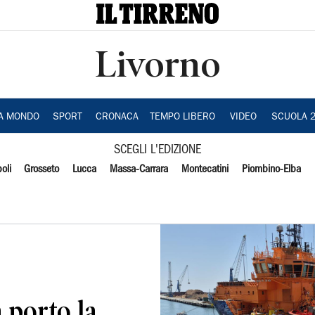
Livorno
IA MONDO
SPORT
CRONACA
TEMPO LIBERO
VIDEO
SCUOLA 
SCEGLI L'EDIZIONE
oli
Grosseto
Lucca
Massa-Carrara
Montecatini
Piombino-Elba
 porto la