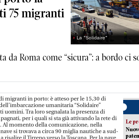
ati 75 migranti
◗
La "Solidaire"
ata da Roma come “sicura”: a bordo ci 
migranti in porto: è atteso per le 15,30 di
 dell’imbarcazione umanitaria “Solidaire”
tti uomini. Tra loro segnalata la presenza di
nati, per i quali si sta già attivando la rete di
Le pr
le. Al momento della comunicazione, nella
Nuovo
 nave si trovava a circa 90 miglia nautiche a sud-
paten
risalire il Tirreno verso la Toscana. Per la nave