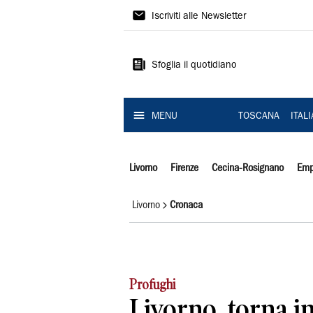
Il
Iscriviti alle Newsletter
Tirreno
Sfoglia il quotidiano
MENU
TOSCANA
ITAL
Livorno
Firenze
Cecina-Rosignano
Emp
Livorno
Cronaca
Profughi
Livorno, torna in