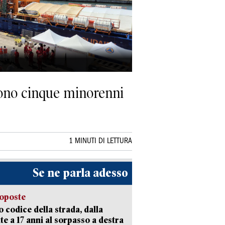
sono cinque minorenni
1 MINUTI DI LETTURA
Se ne parla adesso
oposte
 codice della strada, dalla
te a 17 anni al sorpasso a destra