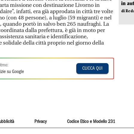
in au
uarta missione con destinazione Livorno in
ire”, infatti, era già approdata in città tre volte
di Red
no (con 48 persone), a luglio (59 migranti) e nel
 quando portò in salvo ben 265 naufraghi. La
oordinata dalla prefettura, è già in moto per
assistenza sanitaria e identificazione,
olidale della città proprio nel giorno della
itmo:
CLICCA QUI
izie su Google
ubblicità
Privacy
Codice Etico e Modello 231