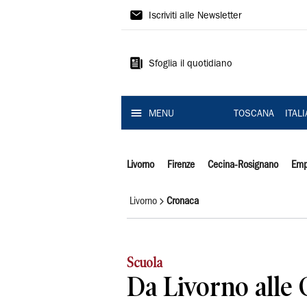
Il
Iscriviti alle Newsletter
Tirreno
Sfoglia il quotidiano
MENU
TOSCANA
ITAL
Livorno
Firenze
Cecina-Rosignano
Emp
Livorno
Cronaca
Scuola
Da Livorno alle 