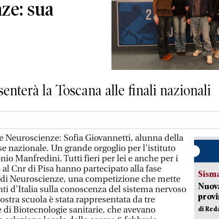
ze: sua
senterà la Toscana alle finali nazionali
 Neuroscienze: Sofia Giovannetti, alunna della
fase nazionale. Un grande orgoglio per l’istituto
io Manfredini. Tutti fieri per lei e anche per i
al Cnr di Pisa hanno partecipato alla fase
Sism
i di Neuroscienze, una competizione che mette
Nuova
enti d'Italia sulla conoscenza del sistema nervoso
provi
nostra scuola è stata rappresentata da tre
e di Biotecnologie sanitarie, che avevano
di Red