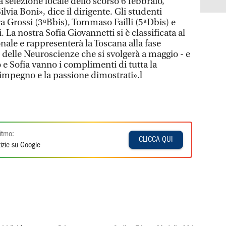
 selezione locale dello scorso 6 febbraio,
via Boni», dice il dirigente. Gli studenti
ra Grossi (3ªBbis), Tommaso Failli (5ªDbis) e
La nostra Sofia Giovannetti si è classificata al
onale e rappresenterà la Toscana alla fase
 delle Neuroscienze che si svolgerà a maggio - e
e Sofia vanno i complimenti di tutta la
’impegno e la passione dimostrati».l
itmo:
CLICCA QUI
izie su Google