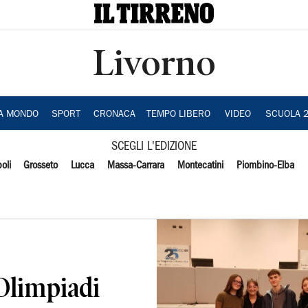
Livorno
IA MONDO
SPORT
CRONACA
TEMPO LIBERO
VIDEO
SCUOLA 
SCEGLI L'EDIZIONE
oli
Grosseto
Lucca
Massa-Carrara
Montecatini
Piombino-Elba
Olimpiadi