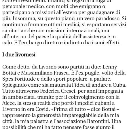
sotto-investimenti. Intanto, si registra la fuga di
personale medico, con molti che emigrano o
partecipano a missioni all’estero per guadagnare di
più. Insomma, su questo piano, un vero paradosso. Si
continua a formare ottimi medici, si esportano servizi
sanitari anche con missioni internazionali, ma
all’interno del paese la qualità dell’assistenza è in
calo. E l’embargo diretto e indiretto ha i suoi effetti.
I due livornesi
Come detto, da Livorno sono partiti in due: Lenny
Bottai e Massimiliano Frasca. È l'ex pugile, volto della
Spes Fortitude e dello sport popolare, a parlare.
Spiegando come sia maturata l’idea di andare a Cuba.
Tutto attraverso Federica Cresci, per anni impegnata
in ambasciata, tramite per il coinvolgimento con la
Aicec, la stessa realtà che portò i medici cubani a
Livorno in era Covid. «Prima di tutto – dice Bottai –
rappresento la generosità impareggiabile della mia
città, la mia palestra e l'associazione Barontini. Una
possibilità che mi ha fatto pensare fosse giunto il