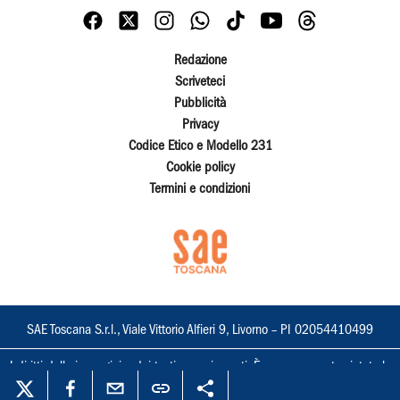
Redazione
Scriveteci
Pubblicità
Privacy
Codice Etico e Modello 231
Cookie policy
Termini e condizioni
SAE Toscana S.r.l., Viale Vittorio Alfieri 9, Livorno – PI 02054410499
I diritti delle immagini e dei testi sono riservati. È espressamente vietata la
loro riproduzione con qualsiasi mezzo e l'adattamento totale o parziale.