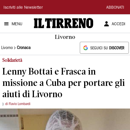
Il
Iscriviti alle Newsletter
ABBONATI
Tirreno
MENU
ACCEDI
Livorno
Livorno
Cronaca
SEGUICI SU
DISCOVER
Solidarietà
Lenny Bottai e Frasca in
missione a Cuba per portare gli
aiuti di Livorno
di Flavio Lombardi