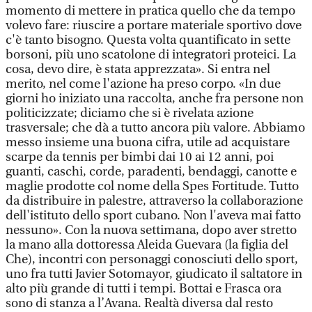
momento di mettere in pratica quello che da tempo
volevo fare: riuscire a portare materiale sportivo dove
c'è tanto bisogno. Questa volta quantificato in sette
borsoni, più uno scatolone di integratori proteici. La
cosa, devo dire, è stata apprezzata». Si entra nel
merito, nel come l'azione ha preso corpo. «In due
giorni ho iniziato una raccolta, anche fra persone non
politicizzate; diciamo che si è rivelata azione
trasversale; che dà a tutto ancora più valore. Abbiamo
messo insieme una buona cifra, utile ad acquistare
scarpe da tennis per bimbi dai 10 ai 12 anni, poi
guanti, caschi, corde, paradenti, bendaggi, canotte e
maglie prodotte col nome della Spes Fortitude. Tutto
da distribuire in palestre, attraverso la collaborazione
dell'istituto dello sport cubano. Non l'aveva mai fatto
nessuno». Con la nuova settimana, dopo aver stretto
la mano alla dottoressa Aleida Guevara (la figlia del
Che), incontri con personaggi conosciuti dello sport,
uno fra tutti Javier Sotomayor, giudicato il saltatore in
alto più grande di tutti i tempi. Bottai e Frasca ora
sono di stanza a l’Avana. Realtà diversa dal resto