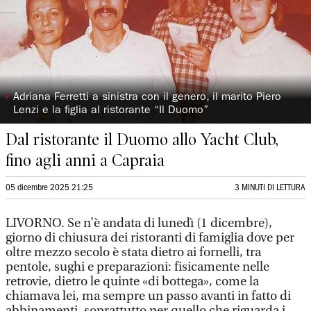
◗
Adriana Ferretti a sinistra con il genero, il marito Piero
Lenzi e la figlia al ristorante “Il Duomo”
Dal ristorante il Duomo allo Yacht Club,
fino agli anni a Capraia
05 dicembre 2025 21:25
3 MINUTI DI LETTURA
LIVORNO. Se n’è andata di lunedì (1 dicembre),
giorno di chiusura dei ristoranti di famiglia dove per
oltre mezzo secolo è stata dietro ai fornelli, tra
pentole, sughi e preparazioni: fisicamente nelle
retrovie, dietro le quinte «di bottega», come la
chiamava lei, ma sempre un passo avanti in fatto di
abbinamenti, soprattutto per quello che riguarda i