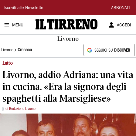
Il
Iscriviti alle Newsletter
ABBONATI
Tirreno
MENU
ACCEDI
Livorno
Livorno
Cronaca
SEGUICI SU
DISCOVER
Lutto
Livorno, addio Adriana: una vita
in cucina. «Era la signora degli
spaghetti alla Marsigliese»
di Redazione Livorno