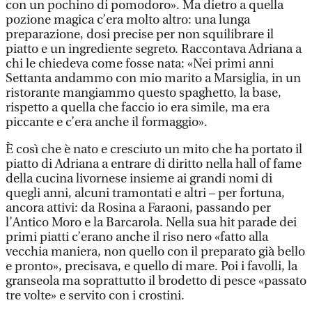
con un pochino di pomodoro». Ma dietro a quella
pozione magica c’era molto altro: una lunga
preparazione, dosi precise per non squilibrare il
piatto e un ingrediente segreto. Raccontava Adriana a
chi le chiedeva come fosse nata: «Nei primi anni
Settanta andammo con mio marito a Marsiglia, in un
ristorante mangiammo questo spaghetto, la base,
rispetto a quella che faccio io era simile, ma era
piccante e c’era anche il formaggio».
È così che è nato e cresciuto un mito che ha portato il
piatto di Adriana a entrare di diritto nella hall of fame
della cucina livornese insieme ai grandi nomi di
quegli anni, alcuni tramontati e altri – per fortuna,
ancora attivi: da Rosina a Faraoni, passando per
l’Antico Moro e la Barcarola. Nella sua hit parade dei
primi piatti c’erano anche il riso nero «fatto alla
vecchia maniera, non quello con il preparato già bello
e pronto», precisava, e quello di mare. Poi i favolli, la
granseola ma soprattutto il brodetto di pesce «passato
tre volte» e servito con i crostini.