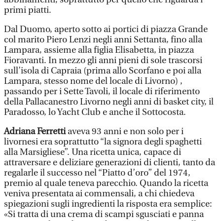
primi piatti.
Dal Duomo, aperto sotto ai portici di piazza Grande
col marito Piero Lenzi negli anni Settanta, fino alla
Lampara, assieme alla figlia Elisabetta, in piazza
Fioravanti. In mezzo gli anni pieni di sole trascorsi
sull’isola di Capraia (prima allo Scorfano e poi alla
Lampara, stesso nome del locale di Livorno) ,
passando per i Sette Tavoli, il locale di riferimento
della Pallacanestro Livorno negli anni di basket city, il
Paradosso, lo Yacht Club e anche il Sottocosta.
Adriana Ferretti
aveva 93 anni e non solo per i
livornesi era soprattutto “la signora degli spaghetti
alla Marsigliese”. Una ricetta unica, capace di
attraversare e deliziare generazioni di clienti, tanto da
regalarle il successo nel “Piatto d’oro” del 1974,
premio al quale teneva parecchio. Quando la ricetta
veniva presentata ai commensali, a chi chiedeva
spiegazioni sugli ingredienti la risposta era semplice:
«Si tratta di una crema di scampi sgusciati e panna