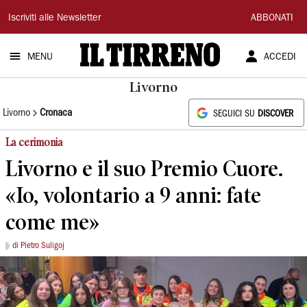
Il
Iscriviti alle Newsletter
ABBONATI
Tirreno
MENU
ACCEDI
Livorno
Livorno
Cronaca
SEGUICI SU
DISCOVER
La cerimonia
Livorno e il suo Premio Cuore.
«Io, volontario a 9 anni: fate
come me»
di Pietro Suligoj