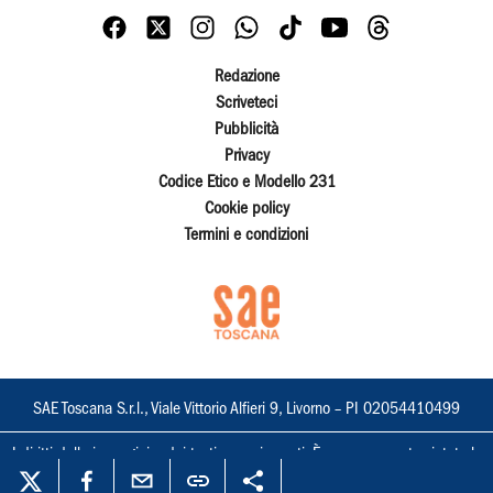
Redazione
Scriveteci
Pubblicità
Privacy
Codice Etico e Modello 231
Cookie policy
Termini e condizioni
SAE Toscana S.r.l., Viale Vittorio Alfieri 9, Livorno – PI 02054410499
I diritti delle immagini e dei testi sono riservati. È espressamente vietata la
loro riproduzione con qualsiasi mezzo e l'adattamento totale o parziale.