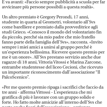
E va avanti: «Faccio sempre pubblicità a scuola per far
avvicinare più persone possibili a questa realtà».
Un altro premiato è Gregory Perondi, 17 anni,
studente in quarta al Geometri, volontario all’Svs
come barelliere e premiato dalla provveditrice agli
studi Grieco. «Conosco il mondo del volontariato fin
da piccolo, perché sia mio padre che mio fratello
fanno parte della famiglia dell’Svs», racconta. «Invito
sempre i miei amici a unirsi al gruppo perché è
un’esperienza bellissima. Ricevere questo premio per
me è un onore». All’Svs prestano servizio anche due
ragazze di 18 anni, Vittoria Vitossi e Marina Zarcone,
entrambe studentesse del liceo Cecioni, che ricevuto
un importante riconoscimento dall’associazione “Il
PalcoScenico”.
«Per me questo premio ripaga i sacrifici che faccio da
tre anni - afferma Vittossi - L’esperienza che mi
gratifica di più è lavorare con un gruppo solido e
forte. Ho fatto molte amicizie all’interno dell’Svs che