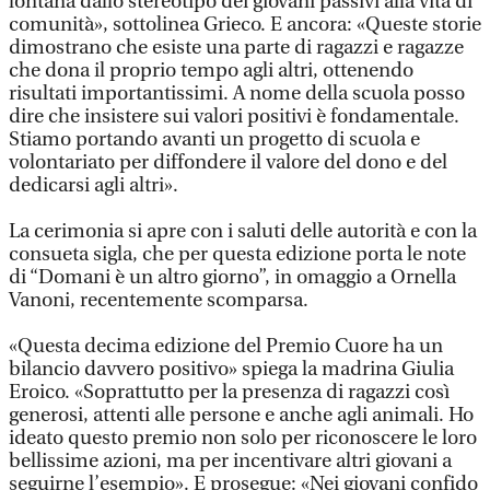
lontana dallo stereotipo dei giovani passivi alla vita di
comunità», sottolinea Grieco. E ancora: «Queste storie
dimostrano che esiste una parte di ragazzi e ragazze
che dona il proprio tempo agli altri, ottenendo
risultati importantissimi. A nome della scuola posso
dire che insistere sui valori positivi è fondamentale.
Stiamo portando avanti un progetto di scuola e
volontariato per diffondere il valore del dono e del
dedicarsi agli altri».
La cerimonia si apre con i saluti delle autorità e con la
consueta sigla, che per questa edizione porta le note
di “Domani è un altro giorno”, in omaggio a Ornella
Vanoni, recentemente scomparsa.
«Questa decima edizione del Premio Cuore ha un
bilancio davvero positivo» spiega la madrina Giulia
Eroico. «Soprattutto per la presenza di ragazzi così
generosi, attenti alle persone e anche agli animali. Ho
ideato questo premio non solo per riconoscere le loro
bellissime azioni, ma per incentivare altri giovani a
seguirne l’esempio». E prosegue: «Nei giovani confido