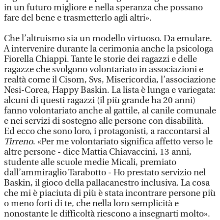
in un futuro migliore e nella speranza che possano
fare del bene e trasmetterlo agli altri».
Che l’altruismo sia un modello virtuoso. Da emulare.
A intervenire durante la cerimonia anche la psicologa
Fiorella Chiappi. Tante le storie dei ragazzi e delle
ragazze che svolgono volontariato in associazioni e
realtà come il Cisom, Svs, Misericordia, l’associazione
Nesi-Corea, Happy Baskin. La lista è lunga e variegata:
alcuni di questi ragazzi (il più grande ha 20 anni)
fanno volontariato anche al gattile, al canile comunale
e nei servizi di sostegno alle persone con disabilità.
Ed ecco che sono loro, i protagonisti, a raccontarsi al
Tirreno
. «Per me volontariato significa affetto verso le
altre persone - dice Mattia Chiavaccini, 13 anni,
studente alle scuole medie Micali, premiato
dall’ammiraglio Tarabotto - Ho prestato servizio nel
Baskin, il gioco della pallacanestro inclusiva. La cosa
che mi è piaciuta di più è stata incontrare persone più
o meno forti di te, che nella loro semplicità e
nonostante le difficoltà riescono a insegnarti molto».