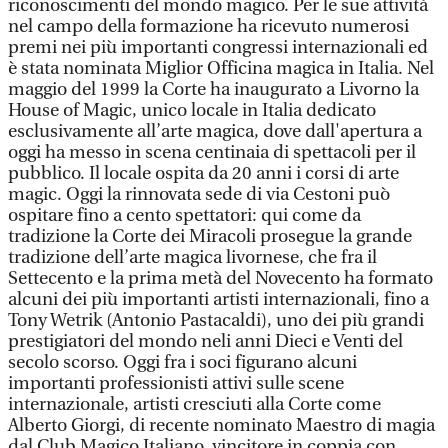
riconoscimenti del mondo magico. Per le sue attività
nel campo della formazione ha ricevuto numerosi
premi nei più importanti congressi internazionali ed
è stata nominata Miglior Officina magica in Italia. Nel
maggio del 1999 la Corte ha inaugurato a Livorno la
House of Magic, unico locale in Italia dedicato
esclusivamente all’arte magica, dove dall'apertura a
oggi ha messo in scena centinaia di spettacoli per il
pubblico. Il locale ospita da 20 anni i corsi di arte
magic. Oggi la rinnovata sede di via Cestoni può
ospitare fino a cento spettatori: qui come da
tradizione la Corte dei Miracoli prosegue la grande
tradizione dell’arte magica livornese, che fra il
Settecento e la prima metà del Novecento ha formato
alcuni dei più importanti artisti internazionali, fino a
Tony Wetrik (Antonio Pastacaldi), uno dei più grandi
prestigiatori del mondo neli anni Dieci e Venti del
secolo scorso. Oggi fra i soci figurano alcuni
importanti professionisti attivi sulle scene
internazionale, artisti cresciuti alla Corte come
Alberto Giorgi, di recente nominato Maestro di magia
dal Club Magico Italiano, vincitore in coppia con