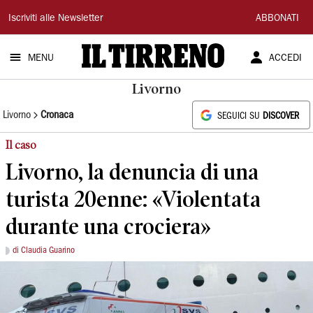
Il
Iscriviti alle Newsletter
ABBONATI
Tirreno
MENU
ACCEDI
Livorno
Livorno
Cronaca
SEGUICI SU
DISCOVER
Il caso
Livorno, la denuncia di una
turista 20enne: «Violentata
durante una crociera»
di Claudia Guarino