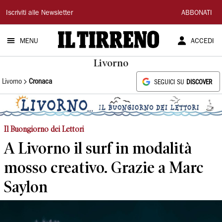
Il
Iscriviti alle Newsletter
ABBONATI
Tirreno
MENU
ACCEDI
Livorno
Livorno
Cronaca
SEGUICI SU
DISCOVER
Il Buongiorno dei Lettori
A Livorno il surf in modalità
mosso creativo. Grazie a Marc
Saylon