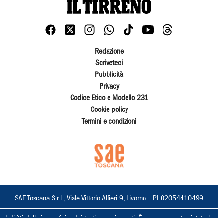
Redazione
Scriveteci
Pubblicità
Privacy
Codice Etico e Modello 231
Cookie policy
Termini e condizioni
SAE Toscana S.r.l., Viale Vittorio Alfieri 9, Livorno – PI 02054410499