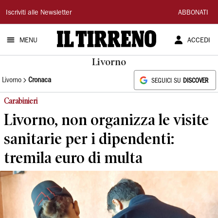
Il
Iscriviti alle Newsletter
ABBONATI
Tirreno
MENU
ACCEDI
Livorno
Livorno
Cronaca
SEGUICI SU
DISCOVER
Carabinieri
Livorno, non organizza le visite
sanitarie per i dipendenti:
tremila euro di multa