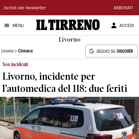
Il
Iscriviti alle Newsletter
ABBONATI
Tirreno
MENU
ACCEDI
Livorno
Livorno
Cronaca
SEGUICI SU
DISCOVER
Sos incidenti
Livorno, incidente per
l’automedica del 118: due feriti