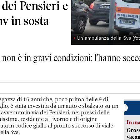
 dei Pensieri e
uv in sosta
◗
Un'ambulanza della Svs (fot
non è in gravi condizioni: l’hanno socco
azza di 16 anni che, poco prima delle 9 di
lio, è stata investita da un’auto e sbalzato su un
 avvenuto in via dei Pensieri, nei pressi delle
nissima, residente a Livorno e di origine
In ma
ata in codice giallo al pronto soccorso di viale
Gross
ella Svs.
vacan