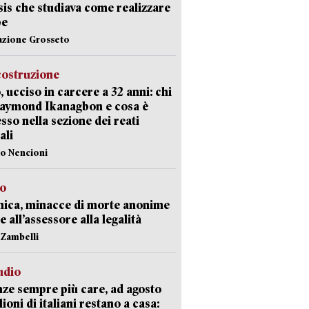
Isis che studiava come realizzare
be
azione Grosseto
costruzione
, ucciso in carcere a 32 anni: chi
Raymond Ikanagbon e cosa è
sso nella sezione dei reati
ali
lo Nencioni
so
nica, minacce di morte anonime
e all’assessore alla legalità
n Zambelli
udio
ze sempre più care, ad agosto
lioni di italiani restano a casa: