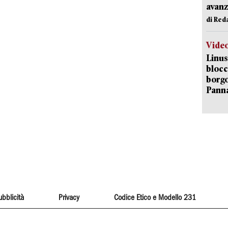
avanz
di Red
Vide
Linus
blocc
borgo
Pann
ubblicità
Privacy
Codice Etico e Modello 231