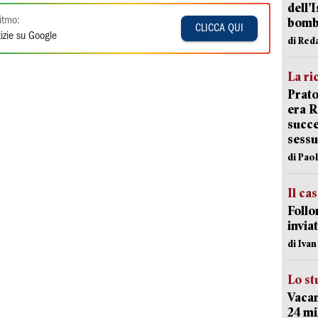
dell’
itmo:
bom
CLICCA QUI
izie su Google
di Red
La ri
Prato
era 
succe
sessu
di Pao
Il ca
Follo
inviat
di Iva
Lo st
Vacan
24 mi