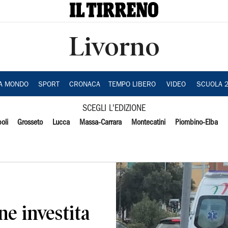
Livorno
IA MONDO
SPORT
CRONACA
TEMPO LIBERO
VIDEO
SCUOLA 
SCEGLI L'EDIZIONE
oli
Grosseto
Lucca
Massa-Carrara
Montecatini
Piombino-Elba
ne investita