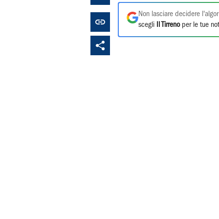
Non lasciare decidere l'algor
scegli
Il Tirreno
per le tue not