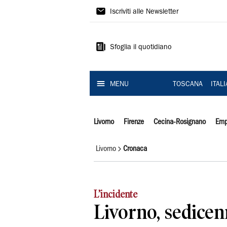
Il
Iscriviti alle Newsletter
Tirreno
Sfoglia il quotidiano
MENU
TOSCANA
ITAL
Livorno
Firenze
Cecina-Rosignano
Emp
Livorno
Cronaca
L’incidente
Livorno, sedicen