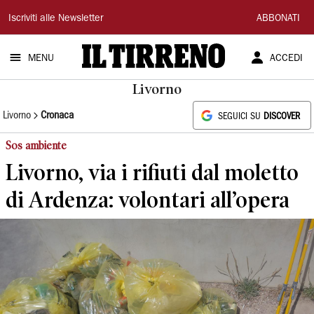
Il
Iscriviti alle Newsletter
ABBONATI
Tirreno
MENU
ACCEDI
Livorno
Livorno
Cronaca
SEGUICI SU
DISCOVER
Sos ambiente
Livorno, via i rifiuti dal moletto
di Ardenza: volontari all’opera