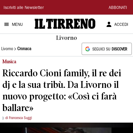
Il
Iscriviti alle Newsletter
ABBONATI
Tirreno
MENU
ACCEDI
Livorno
Livorno
Cronaca
SEGUICI SU
DISCOVER
Musica
Riccardo Cioni family, il re dei
dj e la sua tribù. Da Livorno il
nuovo progetto: «Così ci farà
ballare»
di Francesca Suggi