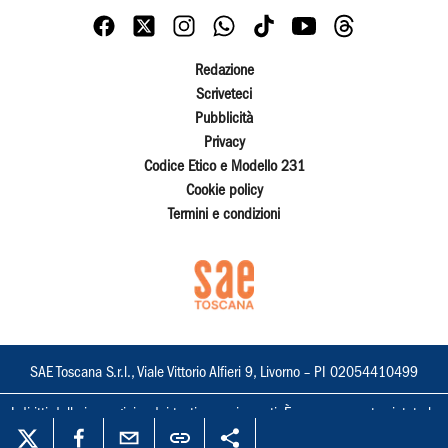
Redazione
Scriveteci
Pubblicità
Privacy
Codice Etico e Modello 231
Cookie policy
Termini e condizioni
SAE Toscana S.r.l., Viale Vittorio Alfieri 9, Livorno – PI 02054410499
I diritti delle immagini e dei testi sono riservati. È espressamente vietata la
loro riproduzione con qualsiasi mezzo e l'adattamento totale o parziale.