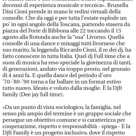
decenni di esperienza musicale e tecnica». Brunella
Dini Cioni prende in mano le redini virtuali della
consolle. Che da oggi e per tutta l’estate esplode un
po’ in ogni angolo della Toscana, partendo stasera da
piazza del Forte di Bibbona alle 22 toccando il 15
agosto alla Rotonda anche la “sua” Livorno. Quella
consolle di una dance e mixaggi tutti livornese che
suo marito, la leggenda Riccardo Cioni, il re dei dj, ha
fatto conoscere in tutta Italia. Quel dj Full time che a
suon di musica ha reso speciale la giovinezza di tanti,
di generazioni, andato via troppo presto, nel gennaio
di 4 anni fa. E quella dance del periodo d’oro
’70-’80-’90 torna a far ballare in un format estivo
tutto nuovo. Ideato e voluto dalla moglie. È la Djft
family (Dee jay full time).
«Da un punto di vista sociologico, la famiglia, nel
senso più ampio del termine è un gruppo sociale che
persegue un obiettivo comune e si caratterizza per
cooperazione, rispetto e responsabilità - spiega - E la
Djft Family è un progetto inclusivo, dove il rispetto