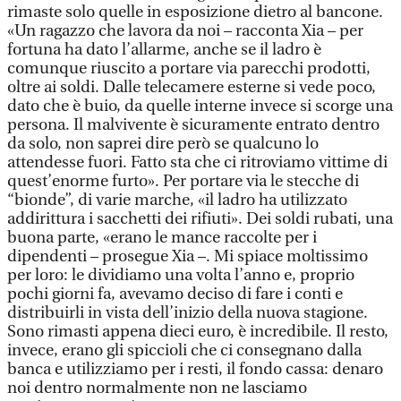
rimaste solo quelle in esposizione dietro al bancone.
«Un ragazzo che lavora da noi – racconta Xia – per
fortuna ha dato l’allarme, anche se il ladro è
comunque riuscito a portare via parecchi prodotti,
oltre ai soldi. Dalle telecamere esterne si vede poco,
dato che è buio, da quelle interne invece si scorge una
persona. Il malvivente è sicuramente entrato dentro
da solo, non saprei dire però se qualcuno lo
attendesse fuori. Fatto sta che ci ritroviamo vittime di
quest’enorme furto». Per portare via le stecche di
“bionde”, di varie marche, «il ladro ha utilizzato
addirittura i sacchetti dei rifiuti». Dei soldi rubati, una
buona parte, «erano le mance raccolte per i
dipendenti – prosegue Xia –. Mi spiace moltissimo
per loro: le dividiamo una volta l’anno e, proprio
pochi giorni fa, avevamo deciso di fare i conti e
distribuirli in vista dell’inizio della nuova stagione.
Sono rimasti appena dieci euro, è incredibile. Il resto,
invece, erano gli spiccioli che ci consegnano dalla
banca e utilizziamo per i resti, il fondo cassa: denaro
noi dentro normalmente non ne lasciamo