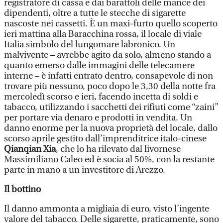
registratore di cassa e dai barattoli delle mance dei
dipendenti, oltre a tutte le stecche di sigarette
nascoste nei cassetti. È un maxi-furto quello scoperto
ieri mattina alla Baracchina rossa, il locale di viale
Italia simbolo del lungomare labronico. Un
malvivente – avrebbe agito da solo, almeno stando a
quanto emerso dalle immagini delle telecamere
interne – è infatti entrato dentro, consapevole di non
trovare più nessuno, poco dopo le 3,30 della notte fra
mercoledì scorso e ieri, facendo incetta di soldi e
tabacco, utilizzando i sacchetti dei rifiuti come “zaini”
per portare via denaro e prodotti in vendita. Un
danno enorme per la nuova proprietà del locale, dallo
scorso aprile gestito dall’imprenditrice italo-cinese
Qianqian Xia
, che lo ha rilevato dal livornese
Massimiliano Caleo ed è socia al 50%, con la restante
parte in mano a un investitore di Arezzo.
Il bottino
Il danno ammonta a migliaia di euro, visto l’ingente
valore del tabacco. Delle sigarette, praticamente, sono