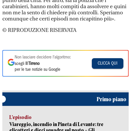
punto della città. Per altro, sia la polizia che i
carabinieri, hanno molti compiti da assolvere e quini
non me la sento di chiedere più controlli. Speriamo
comunque che certi episodi non ricapitino più».
© RIPRODUZIONE RISERVATA
Non lasciare decidere l'algoritmo:
CLICCA QUI
scegli
Il Tirreno
per le tue notizie su Google
Primo piano
L’episodio
Viareggio, incendio in Pineta di Levante: tre
elicotteri e dieci squadre sul posto – Gli