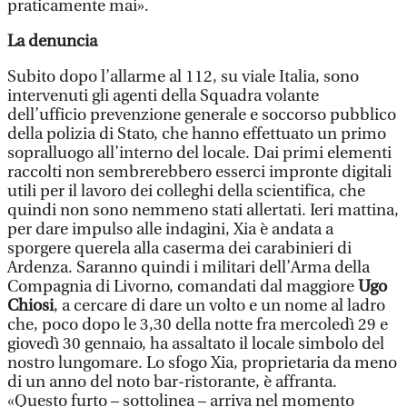
praticamente mai».
La denuncia
Subito dopo l’allarme al 112, su viale Italia, sono
intervenuti gli agenti della Squadra volante
dell’ufficio prevenzione generale e soccorso pubblico
della polizia di Stato, che hanno effettuato un primo
sopralluogo all’interno del locale. Dai primi elementi
raccolti non sembrerebbero esserci impronte digitali
utili per il lavoro dei colleghi della scientifica, che
quindi non sono nemmeno stati allertati. Ieri mattina,
per dare impulso alle indagini, Xia è andata a
sporgere querela alla caserma dei carabinieri di
Ardenza. Saranno quindi i militari dell’Arma della
Compagnia di Livorno, comandati dal maggiore
Ugo
Chiosi
, a cercare di dare un volto e un nome al ladro
che, poco dopo le 3,30 della notte fra mercoledì 29 e
giovedì 30 gennaio, ha assaltato il locale simbolo del
nostro lungomare. Lo sfogo Xia, proprietaria da meno
di un anno del noto bar-ristorante, è affranta.
«Questo furto – sottolinea – arriva nel momento