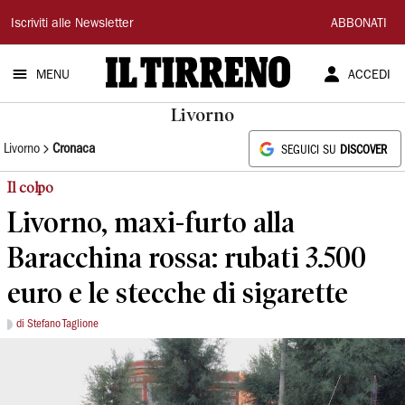
Il
Iscriviti alle Newsletter
ABBONATI
Tirreno
MENU
ACCEDI
Livorno
Livorno
Cronaca
SEGUICI SU
DISCOVER
Il colpo
Livorno, maxi-furto alla
Baracchina rossa: rubati 3.500
euro e le stecche di sigarette
di Stefano Taglione