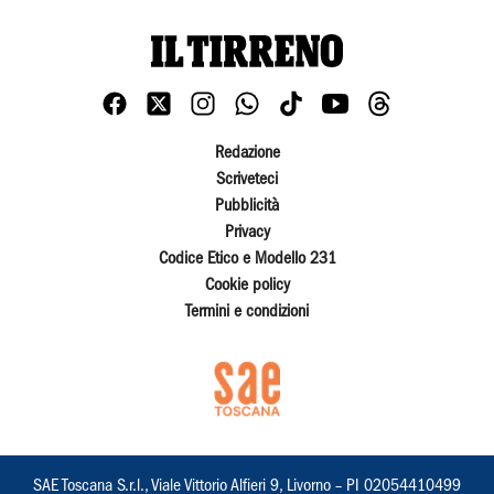
Redazione
Scriveteci
Pubblicità
Privacy
Codice Etico e Modello 231
Cookie policy
Termini e condizioni
SAE Toscana S.r.l., Viale Vittorio Alfieri 9, Livorno – PI 02054410499