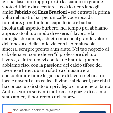
«Ci hai lasciato troppo presto lasciando un grande
vuoto difficile da accettare – così lo ricordano gli
amici
Fabrizio
ed
Enza Brucioni
– sei entrato la prima
volta nel nostro bar per un caffè voce roca da
fumatore, grembiulone, capelli ricci e barba
incolta dall'aspetto burbero, nel tempo poi abbiamo
apprezzato il tuo modo di essere, il lavoro e la
famiglia che amavi, schietto ma con il grande valore
dell'onesta e della amicizia con la A maiuscola
sincera, sempre pronto a un aiuto. Nel tuo negozio di
calzoleria eri come dicevi “il professore del tuo
lavoro”, ci intrattenevi con le tue battute quanto
abbiamo riso, con la passione del calcio tifoso del
Livorno e Inter, quanti sfottò a chiusura era
consuetudine finire le giornate di lavoro nel nostro
locale davanti a un calice di vino e ai ricordi, per chi ti
ha conosciuto è stato un privilegio ci mancherai tanto
Andrea, vorrei scriverti tante cose e grazie di esserci
stato amico, ti porteremo nel cuore».
Non lasciare decidere l'algoritmo: