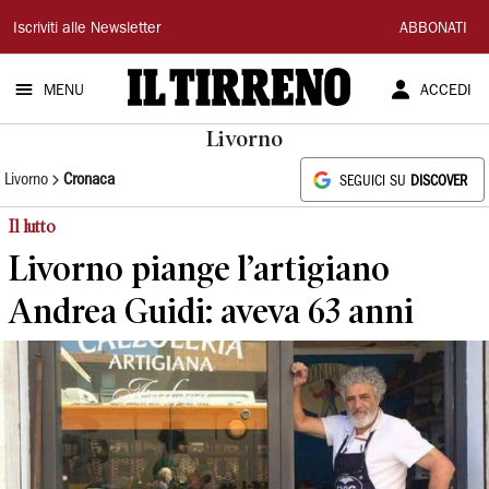
Il
Iscriviti alle Newsletter
ABBONATI
Tirreno
MENU
ACCEDI
Livorno
Livorno
Cronaca
SEGUICI SU
DISCOVER
Il lutto
Livorno piange l’artigiano
Andrea Guidi: aveva 63 anni