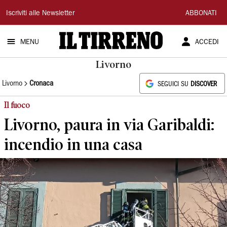
Il
Iscriviti alle Newsletter
ABBONATI
Tirreno
MENU
ACCEDI
Livorno
Livorno
Cronaca
SEGUICI SU
DISCOVER
Il fuoco
Livorno, paura in via Garibaldi:
incendio in una casa