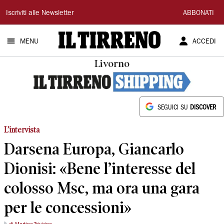
Il
Iscriviti alle Newsletter
ABBONATI
Tirreno
MENU
ACCEDI
Livorno
SEGUICI SU
DISCOVER
L’intervista
Darsena Europa, Giancarlo
Dionisi: «Bene l’interesse del
colosso Msc, ma ora una gara
per le concessioni»