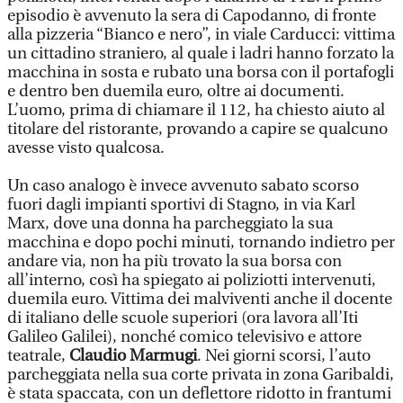
episodio è avvenuto la sera di Capodanno, di fronte
alla pizzeria “Bianco e nero”, in viale Carducci: vittima
un cittadino straniero, al quale i ladri hanno forzato la
macchina in sosta e rubato una borsa con il portafogli
e dentro ben duemila euro, oltre ai documenti.
L’uomo, prima di chiamare il 112, ha chiesto aiuto al
titolare del ristorante, provando a capire se qualcuno
avesse visto qualcosa.
Un caso analogo è invece avvenuto sabato scorso
fuori dagli impianti sportivi di Stagno, in via Karl
Marx, dove una donna ha parcheggiato la sua
macchina e dopo pochi minuti, tornando indietro per
andare via, non ha più trovato la sua borsa con
all’interno, così ha spiegato ai poliziotti intervenuti,
duemila euro. Vittima dei malviventi anche il docente
di italiano delle scuole superiori (ora lavora all’Iti
Galileo Galilei), nonché comico televisivo e attore
teatrale,
Claudio Marmugi
. Nei giorni scorsi, l’auto
parcheggiata nella sua corte privata in zona Garibaldi,
è stata spaccata, con un deflettore ridotto in frantumi