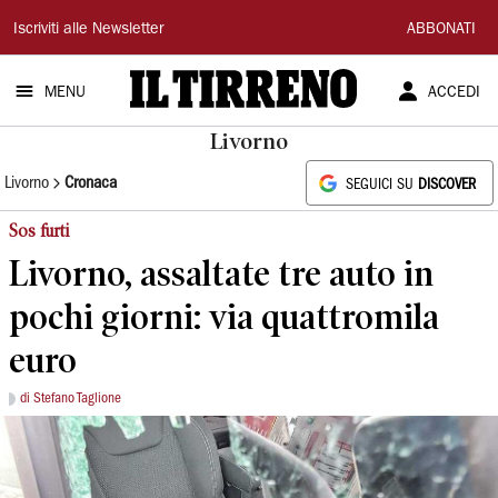
Il
Iscriviti alle Newsletter
ABBONATI
Tirreno
MENU
ACCEDI
Livorno
Livorno
Cronaca
SEGUICI SU
DISCOVER
Sos furti
Livorno, assaltate tre auto in
pochi giorni: via quattromila
euro
di Stefano Taglione