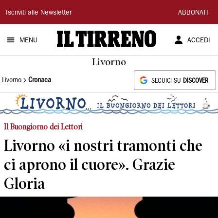
Il
Iscriviti alle Newsletter
ABBONATI
Tirreno
MENU
ACCEDI
Livorno
Livorno
Cronaca
SEGUICI SU
DISCOVER
Il Buongiorno dei Lettori
Livorno «i nostri tramonti che
ci aprono il cuore». Grazie
Gloria