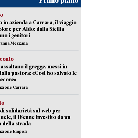
Primo piano
to
 in azienda a Carrara, il viaggio
olore per Aldo: dalla Sicilia
ano i genitori
vanna Mezzana
cconto
i assaltano il gregge, messi in
dalla pastora: «Così ho salvato le
pecore»
azione Carrara
sto
di solidarietà sul web per
ele, il 18enne investito da un
a della strada
azione Empoli