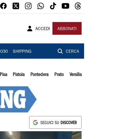
ACCEDI
ABBONATI
2030
SHIPPING
CERCA
Pisa
Pistoia
Pontedera
Prato
Versilia
SEGUICI SU
DISCOVER