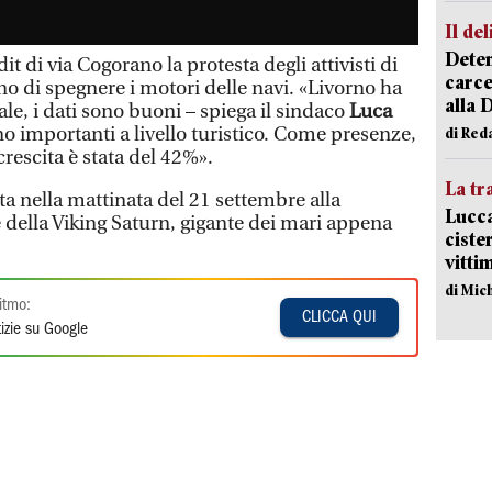
Il del
Deten
t di via Cogorano la protesta degli attivisti di
carce
o di spegnere i motori delle navi. «Livorno ha
alla 
le, i dati sono buoni – spiega il sindaco
Luca
ono importanti a livello turistico. Come presenze,
di Red
crescita è stata del 42%».
La tr
a nella mattinata del 21 settembre alla
Lucca
della Viking Saturn, gigante dei mari appena
ciste
vitti
di Mic
itmo:
CLICCA QUI
izie su Google