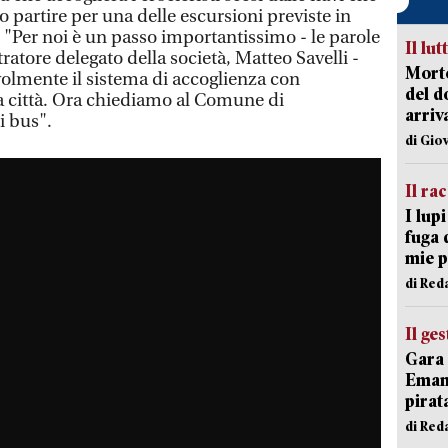
o partire per una delle escursioni previste in
"Per noi è un passo importantissimo - le parole
Il lut
atore delegato della società, Matteo Savelli -
Morto
olmente il sistema di accoglienza con
del d
 la città. Ora chiediamo al Comune di
arriv
i bus".
di Gio
Il ra
I lup
fuga 
mie 
di Red
Il ge
Gara 
Emanu
pirat
di Red