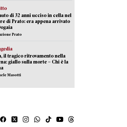
itto
uto di 32 anni ucciso in cella nel
re di Prato: era appena arrivato
Dogaia
azione Prato
agedia
, il tragico ritrovamento nella
rna: giallo sulla morte – Chi è la
ma
hele Masotti