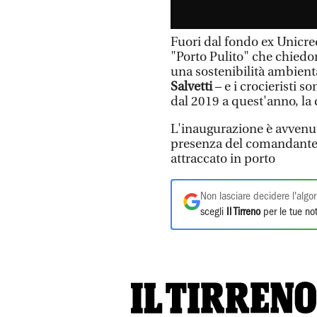
Fuori dal fondo ex Unicredi
"Porto Pulito" che chiedon
una sostenibilità ambienta
Salvetti
– e i crocieristi s
dal 2019 a quest'anno, la 
L'inaugurazione è avvenut
presenza del comandante 
attraccato in porto
Non lasciare decidere l'algor
scegli
Il Tirreno
per le tue not