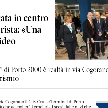
ata in centro
erista: «Una
ideo
l” di Porto 2000 è realtà in via Cogorano
urismo»
a Cogorano il City Cruise Terminal di Porto
à che accoglierà i crocieristi scesi dalle navi che