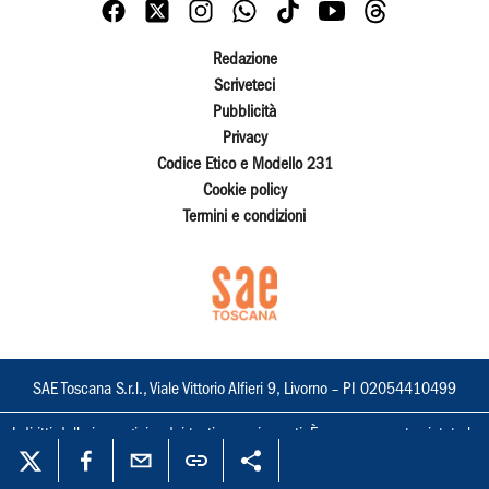
Redazione
Scriveteci
Pubblicità
Privacy
Codice Etico e Modello 231
Cookie policy
Termini e condizioni
SAE Toscana S.r.l., Viale Vittorio Alfieri 9, Livorno – PI 02054410499
I diritti delle immagini e dei testi sono riservati. È espressamente vietata la
loro riproduzione con qualsiasi mezzo e l'adattamento totale o parziale.