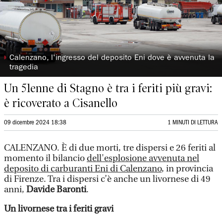
◗
Calenzano, l'ingresso del deposito Eni dove è avvenuta la
tragedia
Un 51enne di Stagno è tra i feriti più gravi:
è ricoverato a Cisanello
09 dicembre 2024 18:38
1 MINUTI DI LETTURA
CALENZANO. È di due morti, tre dispersi e 26 feriti al
momento il bilancio
dell'esplosione avvenuta nel
deposito di carburanti Eni di Calenzano
, in provincia
di Firenze. Tra i dispersi c’è anche un livornese di 49
anni,
Davide Baronti
.
Un livornese tra i feriti gravi