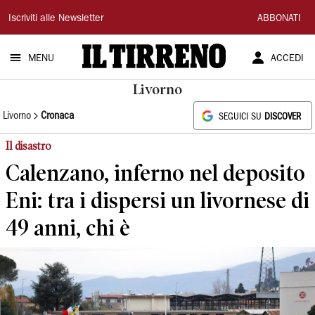
Il
Iscriviti alle Newsletter
ABBONATI
Tirreno
MENU
ACCEDI
Livorno
Livorno
Cronaca
SEGUICI SU
DISCOVER
Il disastro
Calenzano, inferno nel deposito
Eni: tra i dispersi un livornese di
49 anni, chi è