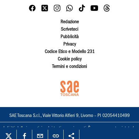
Redazione
Scriveteci
Pubblicità
Privacy
Codice Etico e Modello 231
Cookie policy
Termini e condizioni
SAE Toscana S.r.l., Viale Vittorio Alfieri 9, Livorno – PI 02054410499
I diritti delle immagini e dei testi sono riservati. È espressamente vietata la
loro riproduzione con qualsiasi mezzo e l'adattamento totale o parziale.