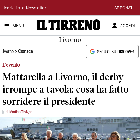
Il
Iscriviti alle Newsletter
ABBONATI
Tirreno
MENU
ACCEDI
Livorno
Livorno
Cronaca
SEGUICI SU
DISCOVER
L'evento
Mattarella a Livorno, il derby
irrompe a tavola: cosa ha fatto
sorridere il presidente
di Martina Trivigno