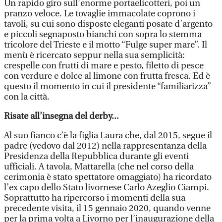
Un rapido giro sull’enorme portaelicotteri, poi un
pranzo veloce. Le tovaglie immacolate coprono i
tavoli, su cui sono disposte eleganti posate d’argento
e piccoli segnaposto bianchi con sopra lo stemma
tricolore del Trieste e il motto “Fulge super mare”. Il
menù è ricercato seppur nella sua semplicità:
crespelle con frutti di mare e pesto, filetto di pesce
con verdure e dolce al limone con frutta fresca. Ed è
questo il momento in cui il presidente “familiarizza”
con la città.
Risate all’insegna del derby...
Al suo fianco c’è la figlia Laura che, dal 2015, segue il
padre (vedovo dal 2012) nella rappresentanza della
Presidenza della Repubblica durante gli eventi
ufficiali. A tavola, Mattarella (che nel corso della
cerimonia è stato spettatore omaggiato) ha ricordato
l’ex capo dello Stato livornese Carlo Azeglio Ciampi.
Soprattutto ha ripercorso i momenti della sua
precedente visita, il 15 gennaio 2020, quando venne
per la prima volta a Livorno per l’inaugurazione della