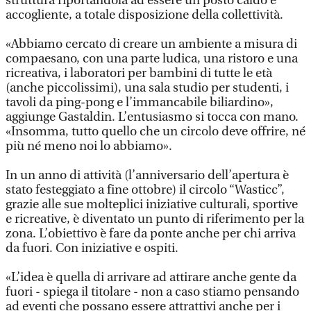
struttura riportandola ad essere un posto caldo e
accogliente, a totale disposizione della collettività.
«Abbiamo cercato di creare un ambiente a misura di
compaesano, con una parte ludica, una ristoro e una
ricreativa, i laboratori per bambini di tutte le età
(anche piccolissimi), una sala studio per studenti, i
tavoli da ping-pong e l’immancabile biliardino»,
aggiunge Gastaldin. L’entusiasmo si tocca con mano.
«Insomma, tutto quello che un circolo deve offrire, né
più né meno noi lo abbiamo».
In un anno di attività (l’anniversario dell’apertura è
stato festeggiato a fine ottobre) il circolo “Wasticc”,
grazie alle sue molteplici iniziative culturali, sportive
e ricreative, è diventato un punto di riferimento per la
zona. L’obiettivo è fare da ponte anche per chi arriva
da fuori. Con iniziative e ospiti.
«L’idea è quella di arrivare ad attirare anche gente da
fuori - spiega il titolare - non a caso stiamo pensando
ad eventi che possano essere attrattivi anche per i