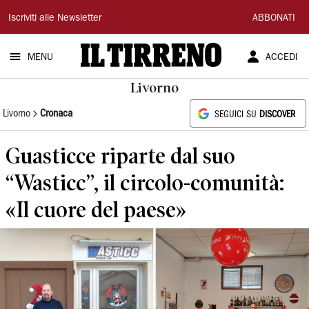
Il
Iscriviti alle Newsletter
ABBONATI
Tirreno
MENU
ACCEDI
Livorno
Livorno
Cronaca
SEGUICI SU
DISCOVER
Guasticce riparte dal suo
“Wasticc”, il circolo-comunità:
«Il cuore del paese»