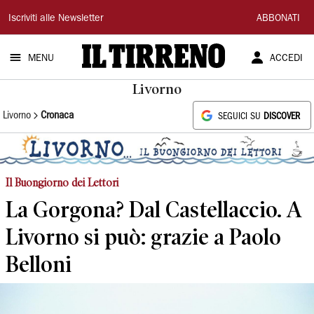
Il
Iscriviti alle Newsletter
ABBONATI
Tirreno
MENU
ACCEDI
Livorno
Livorno
Cronaca
SEGUICI SU
DISCOVER
Il Buongiorno dei Lettori
La Gorgona? Dal Castellaccio. A
Livorno si può: grazie a Paolo
Belloni