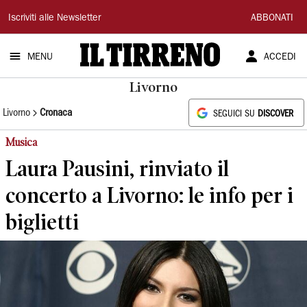
Il
Iscriviti alle Newsletter
ABBONATI
Tirreno
MENU
ACCEDI
Livorno
Livorno
Cronaca
SEGUICI SU
DISCOVER
Musica
Laura Pausini, rinviato il
concerto a Livorno: le info per i
biglietti