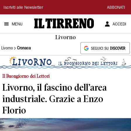
Il
Iscriviti alle Newsletter
ABBONATI
Tirreno
MENU
ACCEDI
Livorno
Livorno
Cronaca
SEGUICI SU
DISCOVER
Il Buongiorno dei Lettori
Livorno, il fascino dell’area
industriale. Grazie a Enzo
Florio