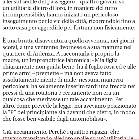
a lei sul sedile del passeggero – quattro giovani su
un’utilitaria dietro di loro, in maniera del tutto
incomprensibile, hanno iniziato un pericoloso
inseguimento per le vie della città, ricorrendole fino a
sotto casa per aggredirle per fortuna non fisicamente.
È una brutta disavventura quella avvenuta, nei giorni
scorsi, a una ventenne livornese e a sua mamma nel
quartiere di Ardenza. A raccontarla è proprio la
madre, un’imprenditrice labronica: «Mia figlia
chiaramente non guida bene, ha il foglio rosa ed è alle
prime armi – premette – ma non aveva fatto
assolutamente niente di male, nessuna manovra
pericolosa: ha solamente inserito tardi una freccia nei
pressi di una rotatoria e certamente non era un
qualcosa che meritasse un tale accanimento. Per
altro, come prevede la legge, noi avevamo posizionato
la “P” del principiante sia davanti che dietro, in modo
che fosse ben visibile dagli automobilisti».
Già, accanimento. Perché i quattro ragazzi, che
stavano transitando alle loro spalle su un’utilitaria, le