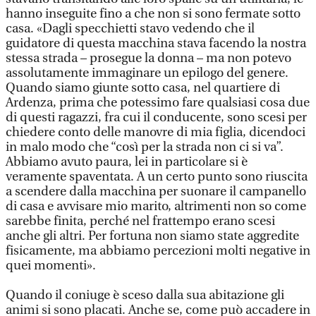
hanno inseguite fino a che non si sono fermate sotto
casa. «Dagli specchietti stavo vedendo che il
guidatore di questa macchina stava facendo la nostra
stessa strada – prosegue la donna – ma non potevo
assolutamente immaginare un epilogo del genere.
Quando siamo giunte sotto casa, nel quartiere di
Ardenza, prima che potessimo fare qualsiasi cosa due
di questi ragazzi, fra cui il conducente, sono scesi per
chiedere conto delle manovre di mia figlia, dicendoci
in malo modo che “così per la strada non ci si va”.
Abbiamo avuto paura, lei in particolare si è
veramente spaventata. A un certo punto sono riuscita
a scendere dalla macchina per suonare il campanello
di casa e avvisare mio marito, altrimenti non so come
sarebbe finita, perché nel frattempo erano scesi
anche gli altri. Per fortuna non siamo state aggredite
fisicamente, ma abbiamo percezioni molti negative in
quei momenti».
Quando il coniuge è sceso dalla sua abitazione gli
animi si sono placati. Anche se, come può accadere in