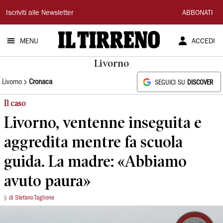
Il
Iscriviti alle Newsletter
ABBONATI
Tirreno
MENU
ACCEDI
Livorno
Livorno
Cronaca
SEGUICI SU
DISCOVER
Il caso
Livorno, ventenne inseguita e
aggredita mentre fa scuola
guida. La madre: «Abbiamo
avuto paura»
di Stefano Taglione