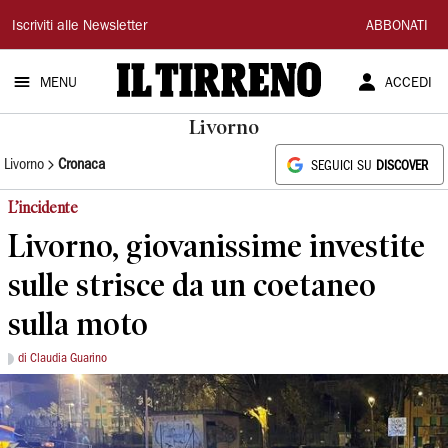
Il
Iscriviti alle Newsletter
ABBONATI
Tirreno
MENU
ACCEDI
Livorno
Livorno
Cronaca
SEGUICI SU
DISCOVER
L’incidente
Livorno, giovanissime investite
sulle strisce da un coetaneo
sulla moto
di Claudia Guarino