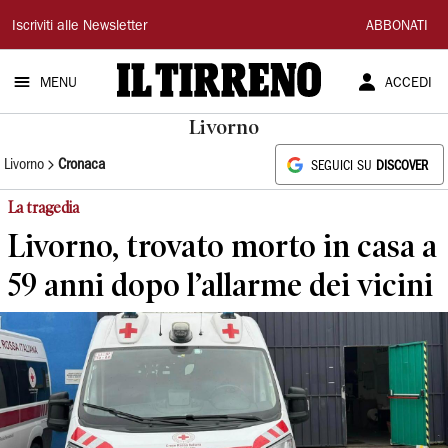
Il
Iscriviti alle Newsletter
ABBONATI
Tirreno
MENU
ACCEDI
Livorno
Livorno
Cronaca
SEGUICI SU
DISCOVER
La tragedia
Livorno, trovato morto in casa a
59 anni dopo l’allarme dei vicini