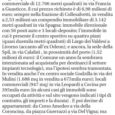
commerciale di 12.706 metri quadrati) in via Francia
a Guasticce, il cui prezzo richiesto è di 6,98 milioni di
euro; sempre nella frazione di Collesalvetti, in vendita
a 2,53 milioni un compendio immobiliare di 3.142
metri quadrati in via Spagna: immobile direzionale
con 56 posti auto e 3 locali-deposito; l’immobile in
cui è presente il centro sportivo su quattro piani
(quasi duemila metri quadrati) di Largo dei Valdesi a
Livorno (accanto all’ex Odeon); e ancora, la sede della
Spil, in via Calafati , in prossimità del porto (1,52
milioni di euro): il Comune un anno fa sembrava
intenzionata ad acquistarla per destinarci il settore
impianti tecnologici, ma l’ipotesi sembra tramontata.
In vendita anche l’ex centro sociale Godzilla in via dei
Mulini (1.688 mq in vendita a 675mila euro); locali
commerciali (947 mq) in via Leopardi a Cecina per
395mila euro (in alcuni casi gli immobili sono
occupati da attività e sul sito vengono indicati i tipi di
contratto, gli importi e la durata) . E poi decine di
appartamenti: da Corso Amedeo a via della
Coroncina, da piazza Guerrazzi a via Del Vigna; ma