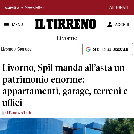
Il
Iscriviti alle Newsletter
ABBONATI
Tirreno
MENU
ACCEDI
Livorno
Livorno
Cronaca
SEGUICI SU
DISCOVER
Livorno, Spil manda all’asta un
patrimonio enorme:
appartamenti, garage, terreni e
uffici
di Francesco Turchi