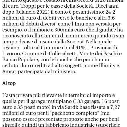
Ma tutto questo è costato la cifra-record di 20 milioni
di euro. Troppi per le casse della Società. Dieci anni
dopo (bilancio 2022) il conto è pesantissimo: 24,2
milioni di euro di debiti verso le banche e altri 3,6
milioni di debiti diversi, come l’Imu non versata per
esempio, o il milione e 300mila euro che il giudice ha
riconosciuto alla Camera di commercio quando a suo
tempo decise di uscire dalla Società. Nella quale
restano – oltre al Comune con il 61% – Provincia di
Livorno, Comune di Collesalvetti, Monte dei Paschi e
Banco Popolare, con le banche che però hanno
ceduto i loro crediti ad altri soggetti, come Illimity e
Amco, partecipata dal ministero.
Al top
L’asta privata più rilevante in termini di importo è
quella per il garage multipiano (133 garage, 16 posti
auto e 35 posti moto) in via Sardi: base fissata a 7,27
milioni di euro per il “pacchetto completo” (ma
possono essere presentate proposte anche per beni
singoli); quindi un fabbricato industriale (superficie