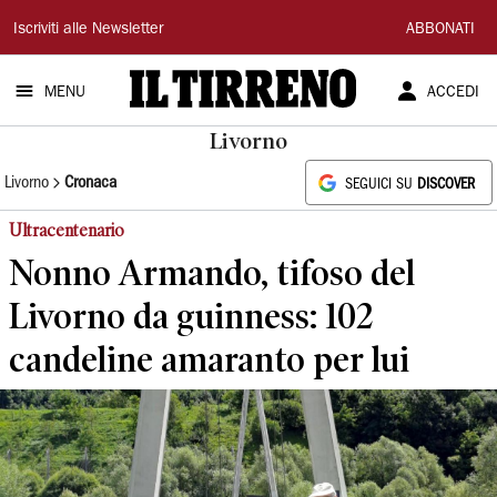
Il
Iscriviti alle Newsletter
ABBONATI
Tirreno
MENU
ACCEDI
Livorno
Livorno
Cronaca
SEGUICI SU
DISCOVER
Ultracentenario
Nonno Armando, tifoso del
Livorno da guinness: 102
candeline amaranto per lui