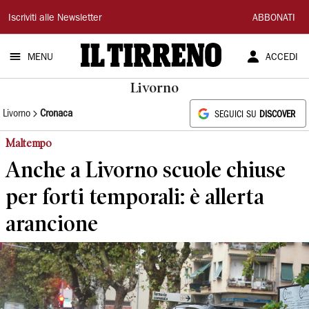
Il
Iscriviti alle Newsletter
ABBONATI
Tirreno
MENU
ACCEDI
Livorno
Livorno
Cronaca
SEGUICI SU
DISCOVER
Maltempo
Anche a Livorno scuole chiuse
per forti temporali: è allerta
arancione