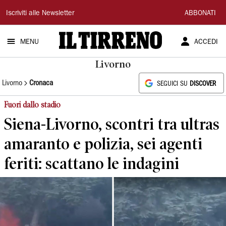
Il
Iscriviti alle Newsletter
ABBONATI
Tirreno
MENU
ACCEDI
Livorno
Livorno
Cronaca
SEGUICI SU
DISCOVER
Fuori dallo stadio
Siena-Livorno, scontri tra ultras
amaranto e polizia, sei agenti
feriti: scattano le indagini