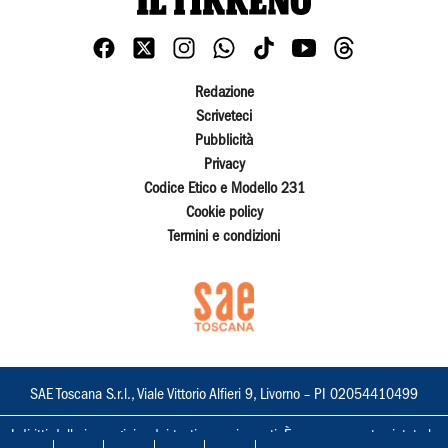
Redazione
Scriveteci
Pubblicità
Privacy
Codice Etico e Modello 231
Cookie policy
Termini e condizioni
SAE Toscana S.r.l., Viale Vittorio Alfieri 9, Livorno – PI 02054410499
I diritti delle immagini e dei testi sono riservati. È espressamente vietata la