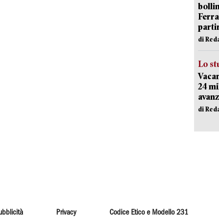
bolli
Ferr
parti
di Red
Lo st
Vacan
24 mi
avanz
di Red
ubblicità
Privacy
Codice Etico e Modello 231