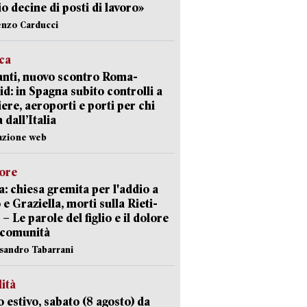
io decine di posti di lavoro»
enzo Carducci
ica
nti, nuovo scontro Roma-
d: in Spagna subito controlli a
iere, aeroporti e porti per chi
 dall’Italia
azione web
lore
: chiesa gremita per l'addio a
 e Graziella, morti sulla Rieti-
 – Le parole del figlio e il dolore
 comunità
ssandro Tabarrani
lità
 estivo, sabato (8 agosto) da