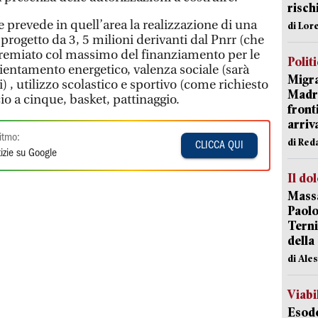
risch
he prevede in quell’area la realizzazione di una
di Lor
progetto da 3, 5 milioni derivanti dal Pnrr (che
 premiato col massimo del finanziamento per le
Polit
icientamento energetico, valenza sociale (sarà
Migra
) , utilizzo scolastico e sportivo (come richiesto
Madri
cio a cinque, basket, pattinaggio.
front
arriva
itmo:
di Red
CLICCA QUI
izie su Google
Il do
Massa
Paolo
Terni
della
di Ale
Viabi
Esodo