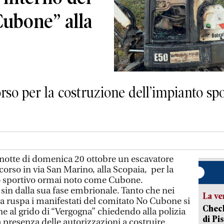
Cubone” alla
corso per la costruzione dell’impianto sp
notte di domenica 20 ottobre un escavatore
 corso in via San Marino, alla Scopaia, per la
o sportivo ormai noto come Cubone.
sin dalla sua fase embrionale. Tanto che nei
La ve
ella ruspa i manifestati del comitato No Cubone si
Check
one al grido di “Vergogna” chiedendo alla polizia
di Pis
a presenza delle autorizzazioni a costruire.