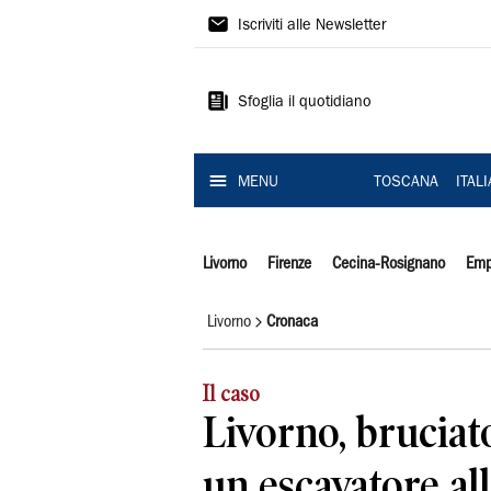
Il
Iscriviti alle Newsletter
Tirreno
Sfoglia il quotidiano
MENU
TOSCANA
ITAL
Livorno
Firenze
Cecina-Rosignano
Emp
Livorno
Cronaca
Il caso
Livorno, bruciat
un escavatore all