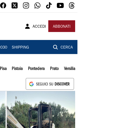
ACCEDI
ABBONATI
2030
SHIPPING
CERCA
Pisa
Pistoia
Pontedera
Prato
Versilia
SEGUICI SU
DISCOVER