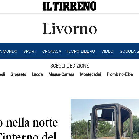
Livorno
IA MONDO
SPORT
CRONACA
TEMPO LIBERO
VIDEO
SCUOLA 
SCEGLI L'EDIZIONE
oli
Grosseto
Lucca
Massa-Carrara
Montecatini
Piombino-Elba
o nella notte
’interno del