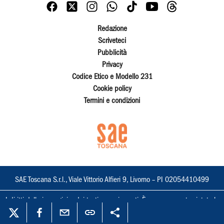
Redazione
Scriveteci
Pubblicità
Privacy
Codice Etico e Modello 231
Cookie policy
Termini e condizioni
SAE Toscana S.r.l., Viale Vittorio Alfieri 9, Livorno – PI 02054410499
I diritti delle immagini e dei testi sono riservati. È espressamente vietata la
loro riproduzione con qualsiasi mezzo e l'adattamento totale o parziale.