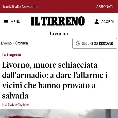
Il
Iscriviti alle Newsletter
ABBONATI
Tirreno
MENU
ACCEDI
Livorno
Livorno
Cronaca
SEGUICI SU
DISCOVER
La tragedia
Livorno, muore schiacciata
dall'armadio: a dare l’allarme i
vicini che hanno provato a
salvarla
di Stefano Taglione