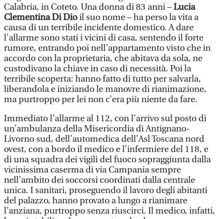
Calabria, in Coteto. Una donna di 83 anni –
Lucia
Clementina Di Dio
il suo nome – ha perso la vita a
causa di un terribile incidente domestico. A dare
l’allarme sono stati i vicini di casa, sentendo il forte
rumore, entrando poi nell’appartamento visto che in
accordo con la proprietaria, che abitava da sola, ne
custodivano la chiave in caso di necessità. Poi la
terribile scoperta: hanno fatto di tutto per salvarla,
liberandola e iniziando le manovre di rianimazione,
ma purtroppo per lei non c’era più niente da fare.
Immediato l’allarme al 112, con l’arrivo sul posto di
un’ambulanza della Misericordia di Antignano-
Livorno sud, dell’automedica dell’Asl Toscana nord
ovest, con a bordo il medico e l’infermiere del 118, e
di una squadra dei vigili del fuoco sopraggiunta dalla
vicinissima caserma di via Campania sempre
nell’ambito dei soccorsi coordinati dalla centrale
unica. I sanitari, proseguendo il lavoro degli abitanti
del palazzo, hanno provato a lungo a rianimare
l’anziana, purtroppo senza riuscirci. Il medico, infatti,