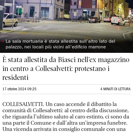
◗
La sala mortuaria è stata allestita sull’altro lato del
palazzo, nei locali più vicini all’edificio marrone
È stata allestita da Biasci nell’ex magazzino
in centro a Collesalvetti: protestano i
residenti
17 ottobre 2024 09:25
4 MINUTI DI LETTURA
COLLESALVETTI. Un caso accende il dibattito la
comunità di Collesalvetti: al centro della discussione,
che riguarda l’ultimo saluto al caro estinto, ci sono da
una parte il Comune e dall’altra un’impresa funebre.
Una vicenda arrivata in consiglio comunale con una