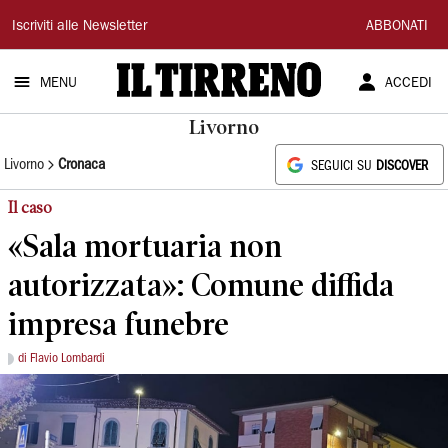
Il
Iscriviti alle Newsletter
ABBONATI
Tirreno
MENU
ACCEDI
Livorno
Livorno
Cronaca
SEGUICI SU
DISCOVER
Il caso
«Sala mortuaria non
autorizzata»: Comune diffida
impresa funebre
di Flavio Lombardi