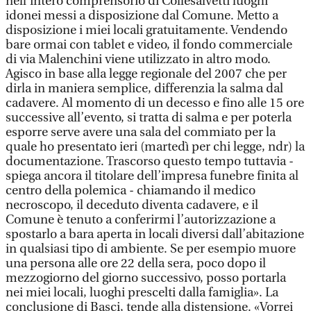
nell’intero comprensorio di Collesalvetti luoghi
idonei messi a disposizione dal Comune. Metto a
disposizione i miei locali gratuitamente. Vendendo
bare ormai con tablet e video, il fondo commerciale
di via Malenchini viene utilizzato in altro modo.
Agisco in base alla legge regionale del 2007 che per
dirla in maniera semplice, differenzia la salma dal
cadavere. Al momento di un decesso e fino alle 15 ore
successive all’evento, si tratta di salma e per poterla
esporre serve avere una sala del commiato per la
quale ho presentato ieri (martedì per chi legge, ndr) la
documentazione. Trascorso questo tempo tuttavia -
spiega ancora il titolare dell’impresa funebre finita al
centro della polemica - chiamando il medico
necroscopo, il deceduto diventa cadavere, e il
Comune è tenuto a conferirmi l’autorizzazione a
spostarlo a bara aperta in locali diversi dall’abitazione
in qualsiasi tipo di ambiente. Se per esempio muore
una persona alle ore 22 della sera, poco dopo il
mezzogiorno del giorno successivo, posso portarla
nei miei locali, luoghi prescelti dalla famiglia». La
conclusione di Basci, tende alla distensione. «Vorrei