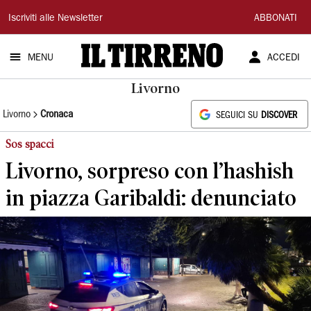
Il
Iscriviti alle Newsletter
ABBONATI
Tirreno
MENU
ACCEDI
Livorno
Livorno
Cronaca
SEGUICI SU
DISCOVER
Sos spacci
Livorno, sorpreso con l’hashish
in piazza Garibaldi: denunciato