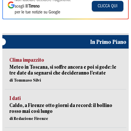
Non lasciare decidere l'algoritmo:
CLICCA QUI
scegli
Il Tirreno
per le tue notizie su Google
In Primo Piano
Clima impazzito
Meteo in Toscana, si soffre ancora e poi si gode: le
tre date da segnarsi che decideranno l’estate
di Tommaso Silvi
I dati
Caldo, a Firenze otto giorni da record: il bollino
rosso mai così lungo
di Redazione Firenze