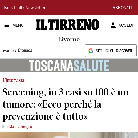
Il
Iscriviti alle Newsletter
ABBONATI
Tirreno
MENU
ACCEDI
Livorno
Livorno
Cronaca
SEGUICI SU
DISCOVER
L’intervista
Screening, in 3 casi su 100 è un
tumore: «Ecco perché la
prevenzione è tutto»
di Martina Trivigno