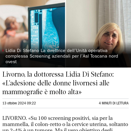
◗
Lidia Di Stefano La direttrice dell’Unità operativa
complessa Screening aziendali per l’Asl Toscana nord
ovest
Livorno, la dottoressa Lidia Di Stefano:
«L’adesione delle donne livornesi alle
mammografie è molto alta»
13 ottobre 2024 09:22
4 MINUTI DI LETTURA
LIVORNO. «Su 100 screening positivi, sia per la
mammella, il colon-retto o la cervice uterina, soltanto
un 2-4% è un tumore. Ma il vero obiettivo degli