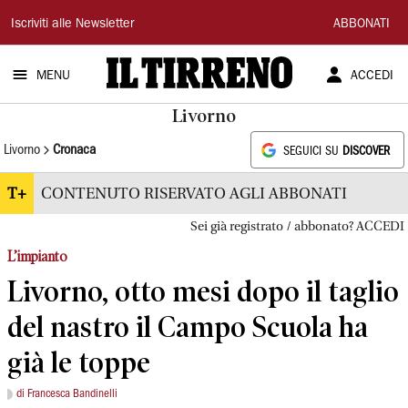
Il
Iscriviti alle Newsletter
ABBONATI
Tirreno
MENU
ACCEDI
Livorno
Livorno
Cronaca
SEGUICI SU
DISCOVER
T+
CONTENUTO RISERVATO AGLI ABBONATI
Sei già registrato / abbonato? ACCEDI
L’impianto
Livorno, otto mesi dopo il taglio
del nastro il Campo Scuola ha
già le toppe
di Francesca Bandinelli