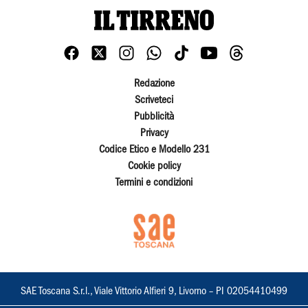
Redazione
Scriveteci
Pubblicità
Privacy
Codice Etico e Modello 231
Cookie policy
Termini e condizioni
SAE Toscana S.r.l., Viale Vittorio Alfieri 9, Livorno – PI 02054410499