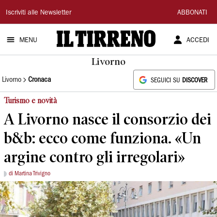
Il
Iscriviti alle Newsletter
ABBONATI
Tirreno
MENU
ACCEDI
Livorno
Livorno
Cronaca
SEGUICI SU
DISCOVER
Turismo e novità
A Livorno nasce il consorzio dei
b&b: ecco come funziona. «Un
argine contro gli irregolari»
di Martina Trivigno