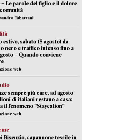
 – Le parole del figlio e il dolore
 comunità
ssandro Tabarrani
lità
 estivo, sabato (8 agosto) da
no nero e traffico intenso fino a
agosto – Quando conviene
re
azione web
udio
ze sempre più care, ad agosto
lioni di italiani restano a casa:
a il fenomeno "Staycation"
azione web
arme
 Bisenzio, capannone tessile in