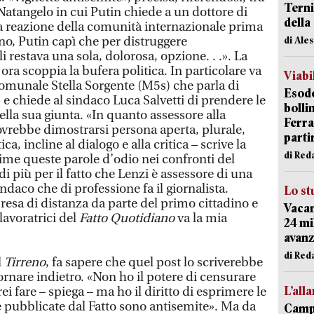
Terni
o Natangelo in cui Putin chiede a un dottore di
della
 la reazione della comunità internazionale prima
ano, Putin capì che per distruggere
di Ale
restava una sola, dolorosa, opzione. . .». La
ora scoppia la bufera politica. In particolare va
Viabi
 comunale Stella Sorgente (M5s) che parla di
Esodo
 e chiede al sindaco Luca Salvetti di prendere le
bolli
lla sua giunta. «In quanto assessore alla
Ferr
vrebbe dimostrarsi persona aperta, plurale,
parti
 incline al dialogo e alla critica – scrive la
di Red
rime queste parole d’odio nei confronti del
i più per il fatto che Lenzi è assessore di una
ndaco che di professione fa il giornalista.
Lo st
resa di distanza da parte del primo cittadino e
Vacan
 lavoratrici del
Fatto Quotidiano
va la mia
24 mi
avanz
di Red
l
Tirreno
, fa sapere che quel post lo scriverebbe
ornare indietro. «Non ho il potere di censurare
L’all
i fare – spiega – ma ho il diritto di esprimere le
e pubblicate dal Fatto sono antisemite». Ma da
Campi