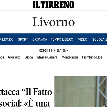
Livorno
IA MONDO
SPORT
CRONACA
TEMPO LIBERO
VIDEO
SCUOLA 
SCEGLI L'EDIZIONE
oli
Grosseto
Lucca
Massa-Carrara
Montecatini
Piombino-Elba
tacca “Il Fatto
social: «È una