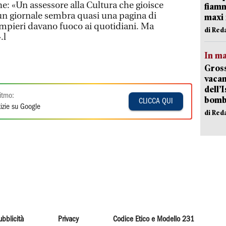
che: «Un assessore alla Cultura che gioisce
fiamm
 un giornale sembra quasi una pagina di
maxi 
ompieri davano fuoco ai quotidiani. Ma
di Red
.l
In ma
Gross
vacan
dell’
itmo:
bom
CLICCA QUI
izie su Google
di Red
ubblicità
Privacy
Codice Etico e Modello 231