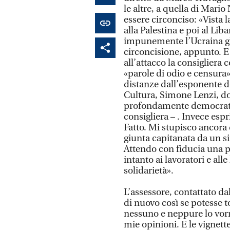
le altre, a quella di Mari
essere circonciso: «Vista
alla Palestina e poi al Lib
impunemente l’Ucraina gli 
circoncisione, appunto. E 
all’attacco la consigliera
«parole di odio e censura»
distanze dall’esponente de
Cultura, Simone Lenzi, do
profondamente democratica,
consigliera – . Invece esp
Fatto. Mi stupisco ancora d
giunta capitanata da un si
Attendo con fiducia una p
intanto ai lavoratori e alle
solidarietà».
L’assessore, contattato da
di nuovo così se potesse t
nessuno e neppure lo vorre
mie opinioni. E le vignett