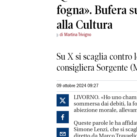
fogna». Bufera s
alla Cultura
di Martina Trivigno
Su X si scaglia contro 
consigliera Sorgente (M
09 ottobre 2024 09:27
LIVORNO. «Ho uno champa
sommersa dai debiti, la f
abiezione morale, allevame
Queste parole le ha affidat
Simone Lenzi, che si scagl
diretto da Marco Travaglio