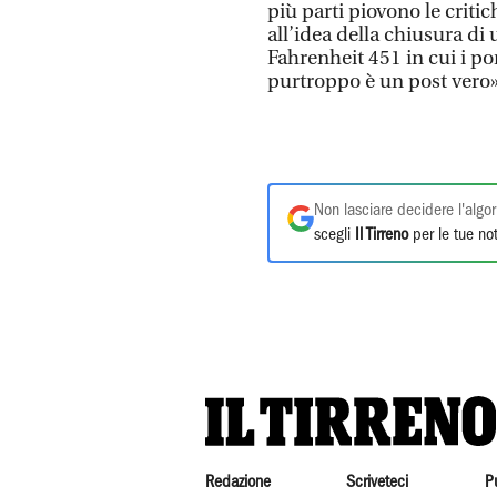
più parti piovono le criti
all’idea della chiusura di
Fahrenheit 451 in cui i p
purtroppo è un post vero»
Non lasciare decidere l'algor
scegli
Il Tirreno
per le tue not
Redazione
Scriveteci
P