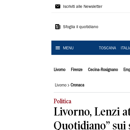
Il
Iscriviti alle Newsletter
Tirreno
Sfoglia il quotidiano
MENU
TOSCANA
ITAL
Livorno
Firenze
Cecina-Rosignano
Emp
Livorno
Cronaca
Politica
Livorno, Lenzi at
Quotidiano” sui 