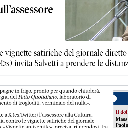
ull’assessore
le vignette satiriche del giornale dirett
5s) invita Salvetti a prendere le distan
gne in frigo, pronto per quando chiuderà,
ogna del
Fatto Quotidiano
, laboratorio di
nto di trogloditi, verminaio del nulla».
Il do
e a X (ex Twitter) l’assessore alla Cultura,
Massa
ia contro le vignette satiriche del giornale
Paolo
. «Vignette antisemite», precisa, riferendosi, tra