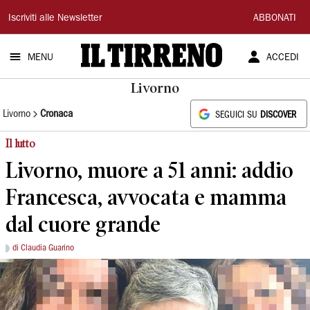
Il
Iscriviti alle Newsletter
ABBONATI
Tirreno
MENU
ACCEDI
Livorno
Livorno
Cronaca
SEGUICI SU
DISCOVER
Il lutto
Livorno, muore a 51 anni: addio
Francesca, avvocata e mamma
dal cuore grande
di Claudia Guarino