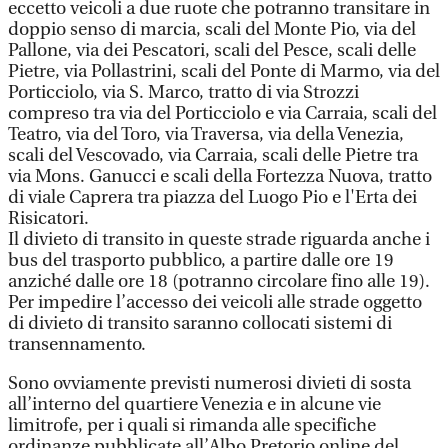
eccetto veicoli a due ruote che potranno transitare in
doppio senso di marcia, scali del Monte Pio, via del
Pallone, via dei Pescatori, scali del Pesce, scali delle
Pietre, via Pollastrini, scali del Ponte di Marmo, via del
Porticciolo, via S. Marco, tratto di via Strozzi
compreso tra via del Porticciolo e via Carraia, scali del
Teatro, via del Toro, via Traversa, via della Venezia,
scali del Vescovado, via Carraia, scali delle Pietre tra
via Mons. Ganucci e scali della Fortezza Nuova, tratto
di viale Caprera tra piazza del Luogo Pio e l'Erta dei
Risicatori.
Il divieto di transito in queste strade riguarda anche i
bus del trasporto pubblico, a partire dalle ore 19
anziché dalle ore 18 (potranno circolare fino alle 19).
Per impedire l’accesso dei veicoli alle strade oggetto
di divieto di transito saranno collocati sistemi di
transennamento.
Sono ovviamente previsti numerosi divieti di sosta
all’interno del quartiere Venezia e in alcune vie
limitrofe, per i quali si rimanda alle specifiche
ordinanze pubblicate all’Albo Pretorio online del