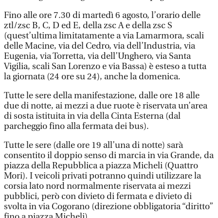
Fino alle ore 7.30 di martedì 6 agosto, l’orario delle
ztl/zsc B, C, D ed E, della zsc A e della zsc S
(quest’ultima limitatamente a via Lamarmora, scali
delle Macine, via del Cedro, via dell’Industria, via
Eugenia, via Torretta, via dell’Unghero, via Santa
Vigilia, scali San Lorenzo e via Bassa) è esteso a tutta
la giornata (24 ore su 24), anche la domenica.
Tutte le sere della manifestazione, dalle ore 18 alle
due di notte, ai mezzi a due ruote è riservata un’area
di sosta istituita in via della Cinta Esterna (dal
parcheggio fino alla fermata dei bus).
Tutte le sere (dalle ore 19 all’una di notte) sarà
consentito il doppio senso di marcia in via Grande, da
piazza della Repubblica a piazza Micheli (Quattro
Mori). I veicoli privati potranno quindi utilizzare la
corsia lato nord normalmente riservata ai mezzi
pubblici, però con divieto di fermata e divieto di
svolta in via Cogorano (direzione obbligatoria “diritto”
fino a piazza Micheli).