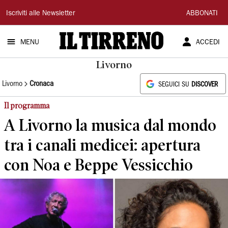
Il
Iscriviti alle Newsletter
ABBONATI
Tirreno
MENU
ACCEDI
Livorno
Livorno
Cronaca
SEGUICI SU
DISCOVER
Il programma
A Livorno la musica dal mondo
tra i canali medicei: apertura
con Noa e Beppe Vessicchio