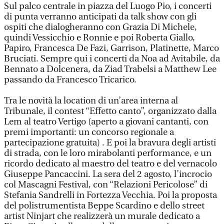
Sul palco centrale in piazza del Luogo Pio, i concerti
di punta verranno anticipati da talk show con gli
ospiti che dialogheranno con Grazia Di Michele,
quindi Vessicchio e Ronnie e poi Roberta Giallo,
Papiro, Francesca De Fazi, Garrison, Platinette, Marco
Bruciati. Sempre qui i concerti da Noa ad Avitabile, da
Bennato a Dolcenera, da Ziad Trabelsi a Matthew Lee
passando da Francesco Tricarico.
Tra le novità la location di un’area interna al
Tribunale, il contest “Effetto canto”, organizzato dalla
Lem al teatro Vertigo (aperto a giovani cantanti, con
premi importanti: un concorso regionale a
partecipazione gratuita) . E poi la bravura degli artisti
di strada, con le loro mirabolanti performance, e un
ricordo dedicato al maestro del teatro e del vernacolo
Giuseppe Pancaccini. La sera del 2 agosto, l’incrocio
col Mascagni Festival, con “Relazioni Pericolose” di
Stefania Sandrelli in Fortezza Vecchia. Poi la proposta
del polistrumentista Beppe Scardino e dello street
artist Ninjart che realizzerà un murale dedicato a