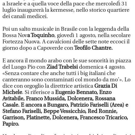
a Israele e a quella voce della pace che mercoledì 31
luglio inaugurerà la kermesse, nello storico quartiere
dei canali medicei.
Poi un salto musicale in Brasile con la leggenda della
Bossa Nov
a Toquinho
, giovedì 1 agosto, nella secolare
Fortezza Nuova. A cavalcioni delle sette note eccoci il
giorno dopo a Capoverde con
Teofilo Chantre.
E ancora il mondo arabo con le sue sonorità in piazza
del Luogo Pio con
Ziad Trabelsi
domenica 4 agosto.
«Senza contare che anche tutti i big italiani che
canteranno sono contaminati col mondo da mo'». Lo
dice con orgoglio la direttrice artistica
Grazia Di
Michele
. Si riferisce a
Eugenio Bennato, Enzo
Avitabile, Franco Mussida, Dolcenera, Rossana
Casale. E ancora a Bungaro, Patrizio Fariselli (Area) e
Stefano Fariselli, Beppe Vessicchio, Red Ronnie,
Garrison, Platinette, Dolcenera, Francesco Tricarico,
Papiro.