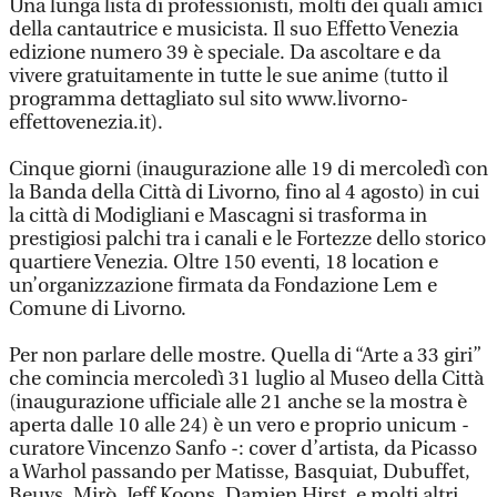
Una lunga lista di professionisti, molti dei quali amici
della cantautrice e musicista. Il suo Effetto Venezia
edizione numero 39 è speciale. Da ascoltare e da
vivere gratuitamente in tutte le sue anime (tutto il
programma dettagliato sul sito www.livorno-
effettovenezia.it).
Cinque giorni (inaugurazione alle 19 di mercoledì con
la Banda della Città di Livorno, fino al 4 agosto) in cui
la città di Modigliani e Mascagni si trasforma in
prestigiosi palchi tra i canali e le Fortezze dello storico
quartiere Venezia. Oltre 150 eventi, 18 location e
un’organizzazione firmata da Fondazione Lem e
Comune di Livorno.
Per non parlare delle mostre. Quella di “Arte a 33 giri”
che comincia mercoledì 31 luglio al Museo della Città
(inaugurazione ufficiale alle 21 anche se la mostra è
aperta dalle 10 alle 24) è un vero e proprio unicum -
curatore Vincenzo Sanfo -: cover d’artista, da Picasso
a Warhol passando per Matisse, Basquiat, Dubuffet,
Beuys, Mirò, Jeff Koons, Damien Hirst, e molti altri.