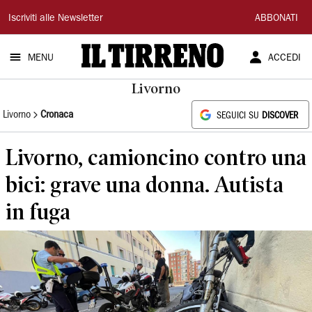
Il
Iscriviti alle Newsletter
ABBONATI
Tirreno
MENU
ACCEDI
Livorno
Livorno
Cronaca
SEGUICI SU
DISCOVER
Livorno, camioncino contro una
bici: grave una donna. Autista
in fuga