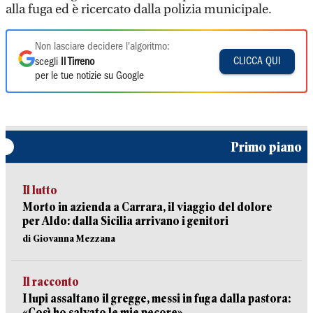
alla fuga ed è ricercato dalla polizia municipale.
Non lasciare decidere l'algoritmo:
CLICCA QUI
scegli
Il Tirreno
per le tue notizie su Google
Primo piano
Il lutto
Morto in azienda a Carrara, il viaggio del dolore
per Aldo: dalla Sicilia arrivano i genitori
di Giovanna Mezzana
Il racconto
I lupi assaltano il gregge, messi in fuga dalla pastora:
«Così ho salvato le mie pecore»