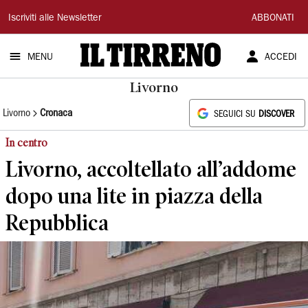
Il
Iscriviti alle Newsletter
ABBONATI
Tirreno
MENU
ACCEDI
Livorno
Livorno
Cronaca
SEGUICI SU
DISCOVER
In centro
Livorno, accoltellato all’addome
dopo una lite in piazza della
Repubblica