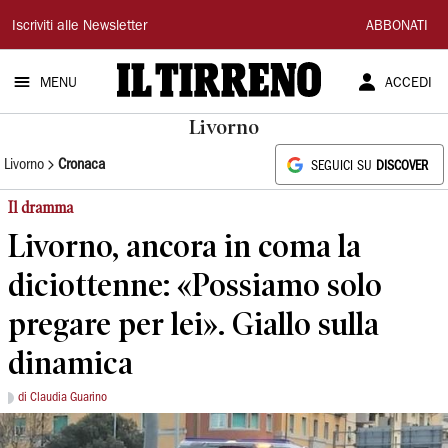
Il
Iscriviti alle Newsletter
ABBONATI
Tirreno
MENU
ACCEDI
Livorno
Livorno
Cronaca
SEGUICI SU
DISCOVER
Il dramma
Livorno, ancora in coma la
diciottenne: «Possiamo solo
pregare per lei». Giallo sulla
dinamica
di Claudia Guarino