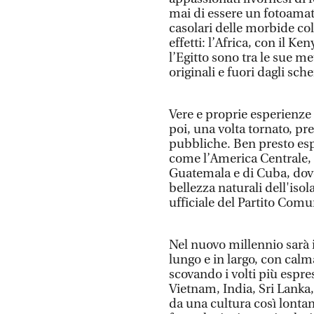
mai di essere un fotoamatore
casolari delle morbide coll
effetti: l’Africa, con il K
l’Egitto sono tra le sue m
originali e fuori dagli sch
Vere e proprie esperienze 
poi, una volta tornato, pre
pubbliche. Ben presto esplo
come l’America Centrale, c
Guatemala e di Cuba, dove
bellezza naturali dell'iso
ufficiale del Partito Com
Nel nuovo millennio sarà i
lungo e in largo, con calm
scovando i volti più espr
Vietnam, India, Sri Lanka,
da una cultura così lontan