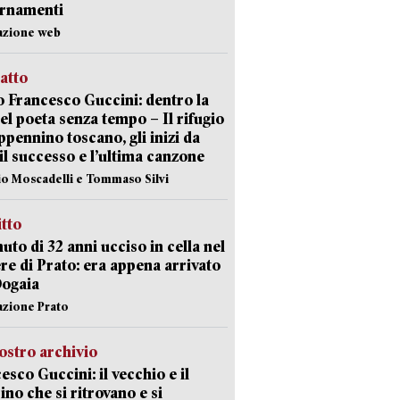
ornamenti
azione web
ratto
 Francesco Guccini: dentro la
del poeta senza tempo – Il rifugio
appennino toscano, gli inizi da
 il successo e l’ultima canzone
io Moscadelli e Tommaso Silvi
itto
uto di 32 anni ucciso in cella nel
re di Prato: era appena arrivato
Dogaia
azione Prato
ostro archivio
esco Guccini: il vecchio e il
no che si ritrovano e si