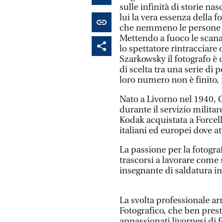
sulle infinità di storie nas
lui la vera essenza della f
che nemmeno le persone co
Mettendo a fuoco le scana
lo spettatore rintracciar
Szarkowsky il fotografo è
di scelta tra una serie di p
loro numero non è finito, 
Nato a Livorno nel 1940, G
durante il servizio milita
Kodak acquistata a Forcelle
italiani ed europei dove at
La passione per la fotogr
trascorsi a lavorare come
insegnante di saldatura i
La svolta professionale ar
Fotografico, che ben prest
appassionati livornesi di 