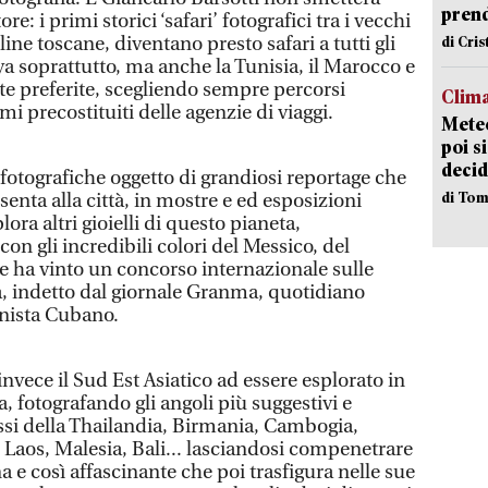
pren
: i primi storici ‘safari’ fotografici tra i vecchi
ine toscane, diventano presto safari a tutti gli
di Cri
enya soprattutto, ma anche la Tunisia, il Marocco e
ete preferite, scegliendo sempre percorsi
Clima
emi precostituiti delle agenzie di viaggi.
Meteo
poi s
decid
fotografiche oggetto di grandiosi reportage che
di Tom
senta alla città, in mostre e ed esposizioni
ra altri gioielli di questo pianeta,
on gli incredibili colori del Messico, del
 ha vinto un concorso internazionale sulle
la, indetto dal giornale Granma, quotidiano
unista Cubano.
nvece il Sud Est Asiatico ad essere esplorato in
a, fotografando gli angoli più suggestivi e
essi della Thailandia, Birmania, Cambogia,
 Laos, Malesia, Bali... lasciandosi compenetrare
a e così affascinante che poi trasfigura nelle sue