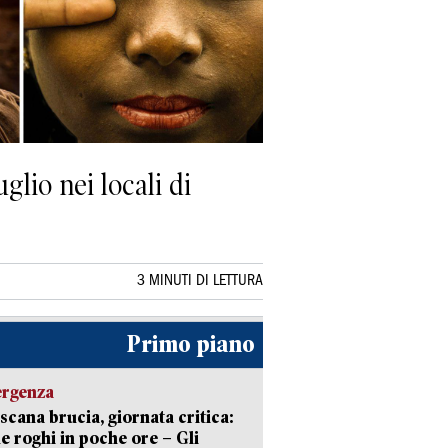
glio nei locali di
3 MINUTI DI LETTURA
Primo piano
ergenza
scana brucia, giornata critica:
e roghi in poche ore – Gli