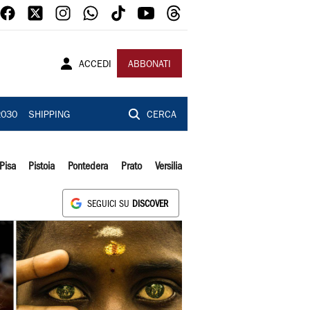
ACCEDI
ABBONATI
2030
SHIPPING
CERCA
Pisa
Pistoia
Pontedera
Prato
Versilia
SEGUICI SU
DISCOVER