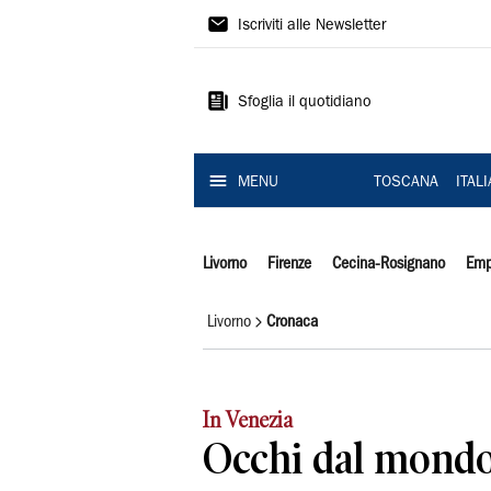
Il
Iscriviti alle Newsletter
Tirreno
Sfoglia il quotidiano
MENU
TOSCANA
ITAL
Livorno
Firenze
Cecina-Rosignano
Emp
Livorno
Cronaca
In Venezia
Occhi dal mondo