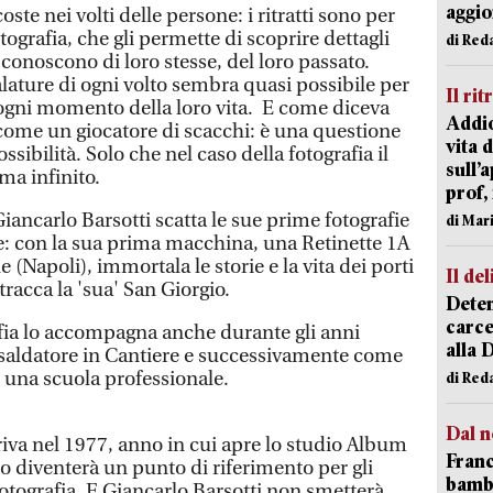
aggi
coste nei volti delle persone: i ritratti sono per
otografia, che gli permette di scoprire dettagli
di Red
noscono di loro stesse, del loro passato.
lature di ogni volto sembra quasi possibile per
Il rit
e ogni momento della loro vita. E come diceva
Addio
 come un giocatore di scacchi: è una questione
vita 
ossibilità. Solo che nel caso della fotografia il
sull’
ma infinito.
prof,
iancarlo Barsotti scatta le sue prime fotografie
di Mar
re: con la sua prima macchina, una Retinette 1A
 (Napoli), immortala le storie e la vita dei porti
Il del
tracca la 'sua' San Giorgio.
Deten
carce
afia lo accompagna anche durante gli anni
alla 
 saldatore in Cantiere e successivamente come
n una scuola professionale.
di Red
Dal n
riva nel 1977, anno in cui apre lo studio Album
Franc
o diventerà un punto di riferimento per gli
bambi
fotografia. E Giancarlo Barsotti non smetterà