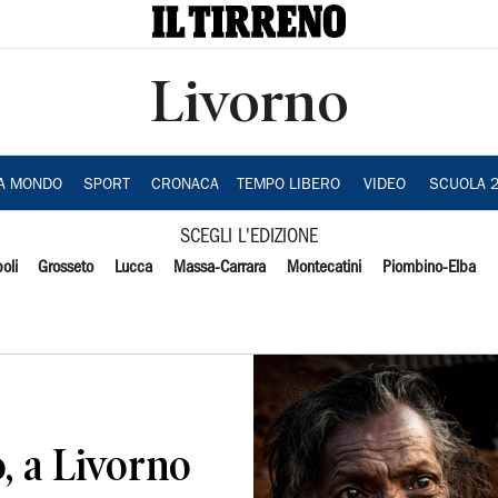
Livorno
IA MONDO
SPORT
CRONACA
TEMPO LIBERO
VIDEO
SCUOLA 
SCEGLI L'EDIZIONE
oli
Grosseto
Lucca
Massa-Carrara
Montecatini
Piombino-Elba
, a Livorno