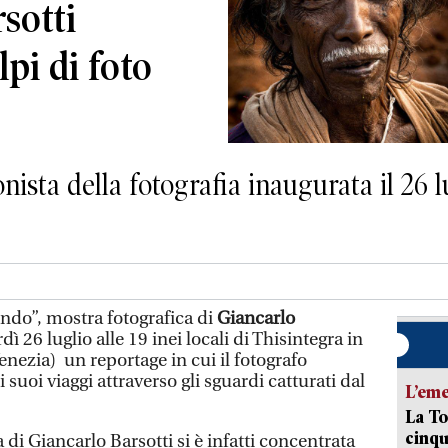
rsotti
pi di foto
ista della fotografia inaugurata il 26 lu
do”, mostra fotografica di
Giancarlo
 26 luglio alle 19 inei locali di Thisintegra in
enezia) un reportage in cui il fotografo
 suoi viaggi attraverso gli sguardi catturati dal
L’em
La To
cinqu
a di Giancarlo Barsotti si è infatti concentrata