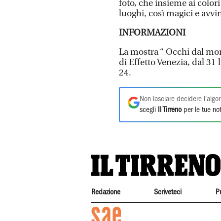
foto, che insieme ai color
luoghi, così magici e avvi
INFORMAZIONI
La mostra “ Occhi dal mon
di Effetto Venezia, dal 31 l
24.
Non lasciare decidere l'algor
scegli
Il Tirreno
per le tue not
Redazione
Scriveteci
P